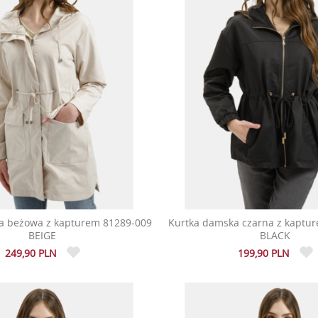
a beżowa z kapturem 81289-009
Kurtka damska czarna z kaptu
BEIGE
BLACK
249,90 PLN
199,90 PLN