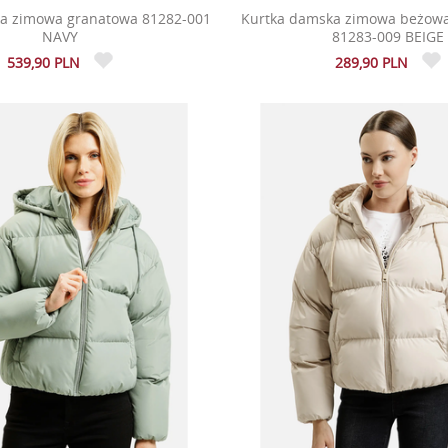
a zimowa granatowa 81282-001
Kurtka damska zimowa beżowa
NAVY
81283-009 BEIGE
539,90 PLN
289,90 PLN