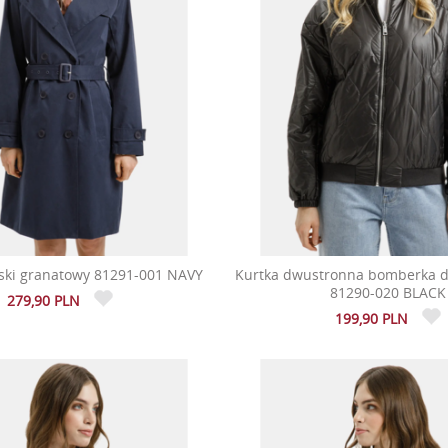
ski granatowy 81291-001 NAVY
Kurtka dwustronna bomberka 
81290-020 BLACK
279,90 PLN
199,90 PLN