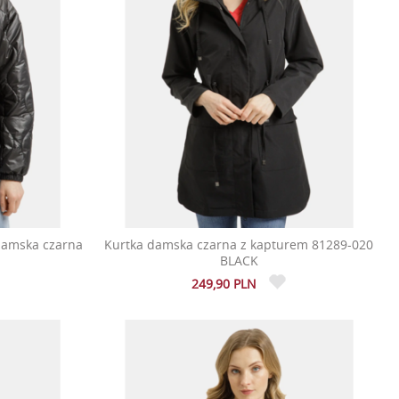
damska czarna
Kurtka damska czarna z kapturem 81289-020
BLACK
249,90 PLN