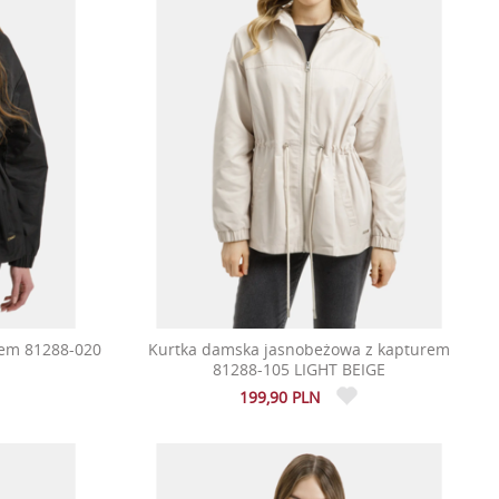
rem 81288-020
Kurtka damska jasnobeżowa z kapturem
81288-105 LIGHT BEIGE
199,90 PLN