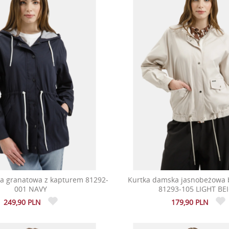
a granatowa z kapturem 81292-
Kurtka damska jasnobeżowa 
001 NAVY
81293-105 LIGHT BE
249,90 PLN
179,90 PLN