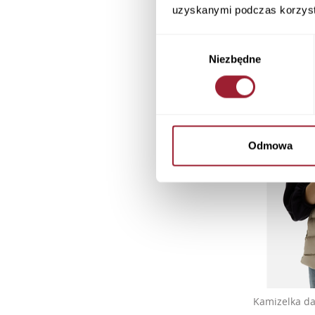
uzyskanymi podczas korzysta
Wybór
Niezbędne
zgody
Odmowa
Kamizelka d