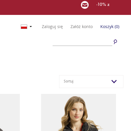
-10% z
Zaloguj się
Załóż konto
Koszyk
(0)
Sortuj