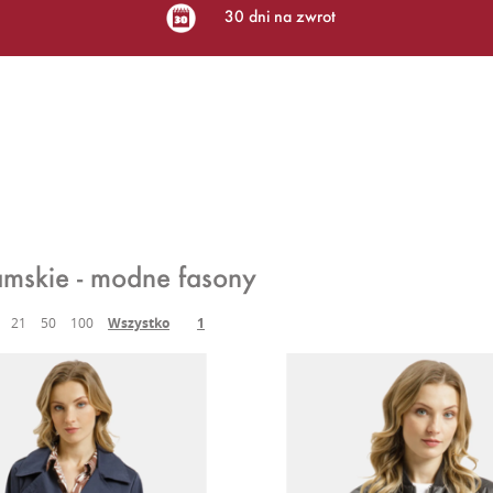
30 dni na zwrot
amskie - modne fasony
21
50
100
Wszystko
1