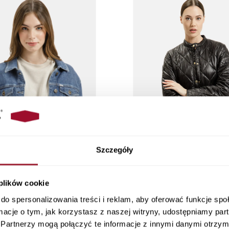
Szczegóły
 plików cookie
a jeansowa niebieska B 608-027
Kurtka damska długa czarna
do spersonalizowania treści i reklam, aby oferować funkcje sp
MID BLUE
BLACK
ormacje o tym, jak korzystasz z naszej witryny, udostępniamy p
259,90 PLN
399,90 PLN
Partnerzy mogą połączyć te informacje z innymi danymi otrzym