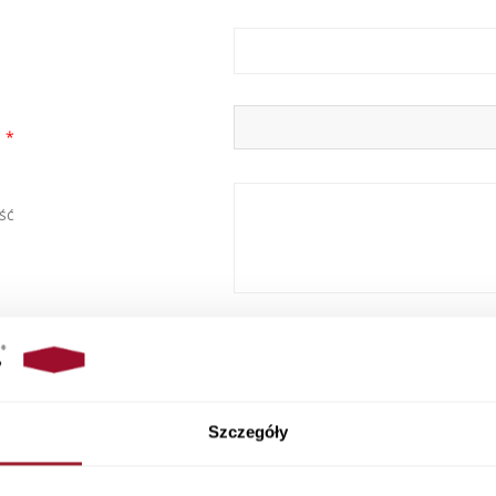
Powód
Pytanie o produkty
u
*
kontaktu
ść
Oświadczam, iż zapoznałam/em
*
Szczegóły
Cross Pola