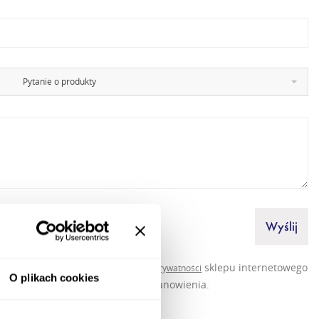
Pytanie o produkty
Wyślij
 się z treścią
i
sklepu internetowego
regulaminu
polityką prywatności
O plikach cookies
nd Sp. z o.o
i akceptuję jego postanowienia.