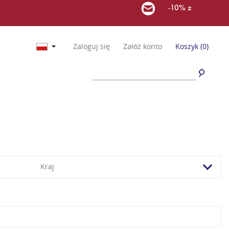
-10% z
Zaloguj się
Załóż konto
Koszyk
(0)
Kraj