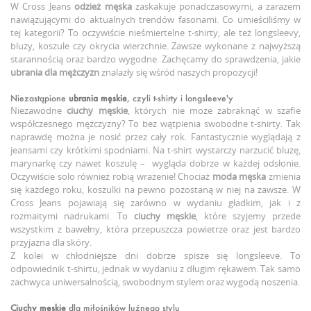
W Cross Jeans
odzież męska
zaskakuje ponadczasowymi, a zarazem
nawiązującymi do aktualnych trendów fasonami. Co umieściliśmy w
tej kategorii? To oczywiście nieśmiertelne t-shirty, ale też longsleevy,
bluzy, koszule czy okrycia wierzchnie. Zawsze wykonane z najwyższą
starannością oraz bardzo wygodne. Zachęcamy do sprawdzenia, jakie
ubrania dla mężczyzn
znalazły się wśród naszych propozycji!
Niezastąpione
ubrania męskie
, czyli t-shirty i longsleeve'y
Niezawodne
ciuchy męskie
, których nie może zabraknąć w szafie
współczesnego mężczyzny? To bez wątpienia swobodne t-shirty. Tak
naprawdę można je nosić przez cały rok. Fantastycznie wyglądają z
jeansami czy krótkimi spodniami. Na t-shirt wystarczy narzucić bluzę,
marynarkę czy nawet koszulę – wygląda dobrze w każdej odsłonie.
Oczywiście solo również robią wrażenie! Chociaż
moda męska
zmienia
się każdego roku, koszulki na pewno pozostaną w niej na zawsze. W
Cross Jeans pojawiają się zarówno w wydaniu gładkim, jak i z
rozmaitymi nadrukami. To
ciuchy męskie
, które szyjemy przede
wszystkim z bawełny, która przepuszcza powietrze oraz jest bardzo
przyjazna dla skóry.
Z kolei w chłodniejsze dni dobrze spisze się longsleeve. To
odpowiednik t-shirtu, jednak w wydaniu z długim rękawem. Tak samo
zachwyca uniwersalnością, swobodnym stylem oraz wygodą noszenia.
Ciuchy męskie
dla miłośników luźnego stylu