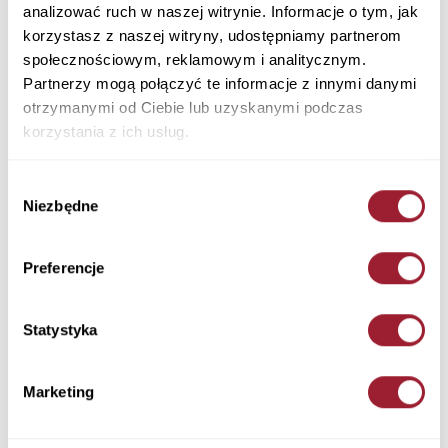
analizować ruch w naszej witrynie. Informacje o tym, jak
korzystasz z naszej witryny, udostępniamy partnerom
społecznościowym, reklamowym i analitycznym.
Partnerzy mogą połączyć te informacje z innymi danymi
otrzymanymi od Ciebie lub uzyskanymi podczas
korzystania z ich usług.
Koszula męska lniana biała z
Koszula męska jasnoniebieska
Wybór
krótkim rękawem 35659-008
35666-071 LIGHT BLUE
Niezbędne
zgody
WHITE
159,90 PLN
159,90 PLN
Preferencje
Statystyka
Marketing