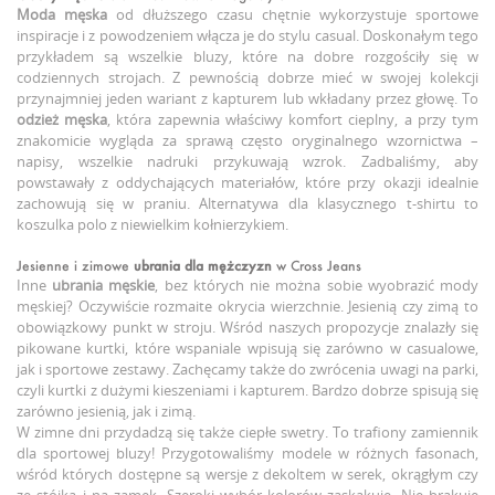
Moda męska
od dłuższego czasu chętnie wykorzystuje sportowe
inspiracje i z powodzeniem włącza je do stylu casual. Doskonałym tego
przykładem są wszelkie bluzy, które na dobre rozgościły się w
codziennych strojach. Z pewnością dobrze mieć w swojej kolekcji
przynajmniej jeden wariant z kapturem lub wkładany przez głowę. To
odzież męska
, która zapewnia właściwy komfort cieplny, a przy tym
znakomicie wygląda za sprawą często oryginalnego wzornictwa –
napisy, wszelkie nadruki przykuwają wzrok. Zadbaliśmy, aby
powstawały z oddychających materiałów, które przy okazji idealnie
zachowują się w praniu. Alternatywa dla klasycznego t-shirtu to
koszulka polo z niewielkim kołnierzykiem.
Jesienne i zimowe
ubrania dla mężczyzn
w Cross Jeans
Inne
ubrania męskie
, bez których nie można sobie wyobrazić mody
męskiej? Oczywiście rozmaite okrycia wierzchnie. Jesienią czy zimą to
obowiązkowy punkt w stroju. Wśród naszych propozycje znalazły się
pikowane kurtki, które wspaniale wpisują się zarówno w casualowe,
jak i sportowe zestawy. Zachęcamy także do zwrócenia uwagi na parki,
czyli kurtki z dużymi kieszeniami i kapturem. Bardzo dobrze spisują się
zarówno jesienią, jak i zimą.
W zimne dni przydadzą się także ciepłe swetry. To trafiony zamiennik
dla sportowej bluzy! Przygotowaliśmy modele w różnych fasonach,
wśród których dostępne są wersje z dekoltem w serek, okrągłym czy
ze stójką i na zamek. Szeroki wybór kolorów zaskakuje. Nie brakuje