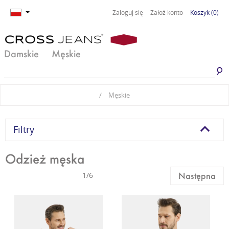
Zaloguj się
Załóż konto
Koszyk
(0)
Damskie
Męskie
Jeansy damskie
Jeansy męskie
/
Męskie
Spodnie damskie
Spodnie męskie
Odzież damska
Odzież męska
Filtry
Obuwie damskie
Obuwie męskie
Odzież męska
Basic damski
Basic męski
1/6
Następna
Komplety damskie
Premium Line