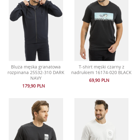
Bluza męska granatowa
T-shirt męski czarny z
rozpinana 25532-310 DARK
nadrukiem 16174-020 BLACK
NAVY
69,90 PLN
179,90 PLN