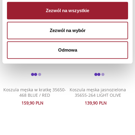
Zezwól na wszystkie
Zezwól na wybór
Koszula męska w kratkę z
Koszula męska w kratkę 35644-
krótkim rękawem 35634-001
484 BLUE / GREEN
NAVY
159,90 PLN
Odmowa
139,90 PLN
Koszula męska w kratkę 35650-
Koszula męska jasnozielona
468 BLUE / RED
35655-264 LIGHT OLIVE
159,90 PLN
139,90 PLN