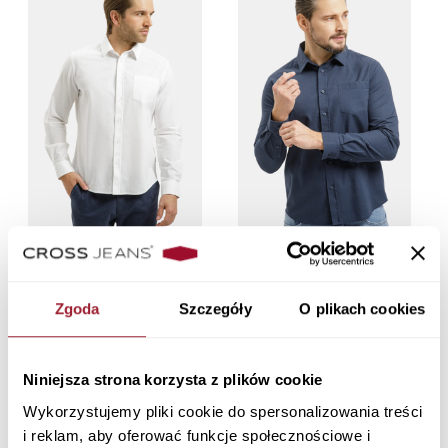
Koszula męska lniana biała z
Koszula męska lniana
długim rękawem 35660-008
granatowa z długim rękawem
WHITE
35660-001 NAVY
Zgoda
Szczegóły
O plikach cookies
159,90 PLN
159,90 PLN
Niniejsza strona korzysta z plików cookie
Wykorzystujemy pliki cookie do spersonalizowania treści
i reklam, aby oferować funkcje społecznościowe i