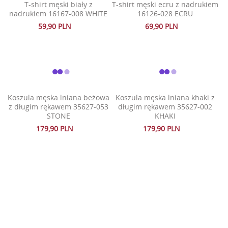
T-shirt męski biały z
T-shirt męski ecru z nadrukiem
nadrukiem 16167-008 WHITE
16126-028 ECRU
59,90 PLN
69,90 PLN
Koszula męska lniana beżowa
Koszula męska lniana khaki z
z długim rękawem 35627-053
długim rękawem 35627-002
STONE
KHAKI
179,90 PLN
179,90 PLN