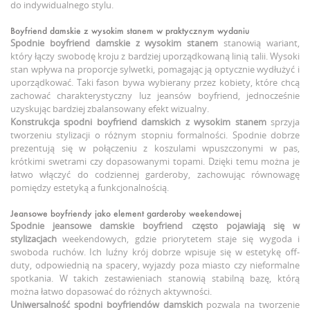
do indywidualnego stylu.
Boyfriend damskie z wysokim stanem w praktycznym wydaniu
Spodnie boyfriend damskie z wysokim stanem
stanowią wariant,
który łączy swobodę kroju z bardziej uporządkowaną linią talii. Wysoki
stan wpływa na proporcje sylwetki, pomagając ją optycznie wydłużyć i
uporządkować. Taki fason bywa wybierany przez kobiety, które chcą
zachować charakterystyczny luz jeansów boyfriend, jednocześnie
uzyskując bardziej zbalansowany efekt wizualny.
Konstrukcja
spodni boyfriend damskich z wysokim stanem
sprzyja
tworzeniu stylizacji o różnym stopniu formalności. Spodnie dobrze
prezentują się w połączeniu z koszulami wpuszczonymi w pas,
krótkimi swetrami czy dopasowanymi topami. Dzięki temu można je
łatwo włączyć do codziennej garderoby, zachowując równowagę
pomiędzy estetyką a funkcjonalnością.
Jeansowe boyfriendy jako element garderoby weekendowej
Spodnie jeansowe damskie boyfriend
często pojawiają się
w
stylizacjach
weekendowych, gdzie priorytetem staje się wygoda i
swoboda ruchów. Ich luźny krój dobrze wpisuje się w estetykę off-
duty, odpowiednią na spacery, wyjazdy poza miasto czy nieformalne
spotkania. W takich zestawieniach stanowią stabilną bazę, którą
można łatwo dopasować do różnych aktywności.
Uniwersalność
spodni boyfriendów damskich
pozwala na tworzenie