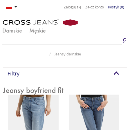
Zaloguj się
Załóż konto
Koszyk
(0)
Damskie
Męskie
Jeansy damskie
Jeansy męskie
/
Jeansy damskie
Spodnie damskie
Spodnie męskie
Odzież damska
Odzież męska
Filtry
Obuwie damskie
Obuwie męskie
Jeansy boyfriend fit
Basic damski
Basic męski
Komplety damskie
Premium Line