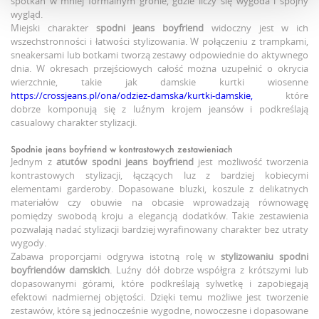
spotkań w mniej formalnym gronie, gdzie liczy się wygoda i spójny
wygląd.
Miejski charakter
spodni jeans boyfriend
widoczny jest w ich
wszechstronności i łatwości stylizowania. W połączeniu z trampkami,
sneakersami lub botkami tworzą zestawy odpowiednie do aktywnego
dnia. W okresach przejściowych całość można uzupełnić o okrycia
wierzchnie, takie jak damskie kurtki wiosenne
https://crossjeans.pl/ona/odziez-damska/kurtki-damskie,
które
dobrze komponują się z luźnym krojem jeansów i podkreślają
casualowy charakter stylizacji.
Spodnie jeans boyfriend w kontrastowych zestawieniach
Jednym z
atutów
spodni jeans boyfriend
jest możliwość tworzenia
kontrastowych stylizacji, łączących luz z bardziej kobiecymi
elementami garderoby. Dopasowane bluzki, koszule z delikatnych
materiałów czy obuwie na obcasie wprowadzają równowagę
pomiędzy swobodą kroju a elegancją dodatków. Takie zestawienia
pozwalają nadać stylizacji bardziej wyrafinowany charakter bez utraty
wygody.
Zabawa proporcjami odgrywa istotną rolę w
stylizowaniu
spodni
boyfriendów damskich
. Luźny dół dobrze współgra z krótszymi lub
dopasowanymi górami, które podkreślają sylwetkę i zapobiegają
efektowi nadmiernej objętości. Dzięki temu możliwe jest tworzenie
zestawów, które są jednocześnie wygodne, nowoczesne i dopasowane