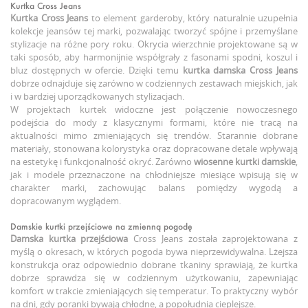
Kurtka Cross Jeans
Kurtka Cross Jeans
to element garderoby, który naturalnie uzupełnia
kolekcje jeansów tej marki, pozwalając tworzyć spójne i przemyślane
stylizacje na różne pory roku. Okrycia wierzchnie projektowane są w
taki sposób, aby harmonijnie współgrały z fasonami spodni, koszul i
bluz dostępnych w ofercie. Dzięki temu
kurtka damska Cross Jeans
dobrze odnajduje się zarówno w codziennych zestawach miejskich, jak
i w bardziej uporządkowanych stylizacjach.
W projektach kurtek widoczne jest połączenie nowoczesnego
podejścia do mody z klasycznymi formami, które nie tracą na
aktualności mimo zmieniających się trendów. Starannie dobrane
materiały, stonowana kolorystyka oraz dopracowane detale wpływają
na estetykę i funkcjonalność okryć. Zarówno
wiosenne kurtki damskie
,
jak i modele przeznaczone na chłodniejsze miesiące wpisują się w
charakter marki, zachowując balans pomiędzy wygodą a
dopracowanym wyglądem.
Damskie kurtki przejściowe na zmienną pogodę
Damska kurtka przejściowa
Cross Jeans została zaprojektowana z
myślą o okresach, w których pogoda bywa nieprzewidywalna. Lżejsza
konstrukcja oraz odpowiednio dobrane tkaniny sprawiają, że kurtka
dobrze sprawdza się w codziennym użytkowaniu, zapewniając
komfort w trakcie zmieniających się temperatur. To praktyczny wybór
na dni, gdy poranki bywają chłodne, a popołudnia cieplejsze.