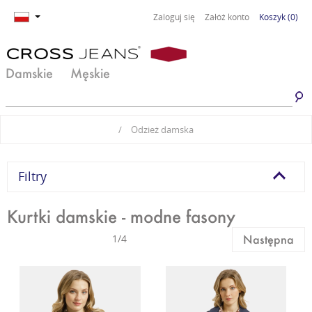
Zaloguj się
Załóż konto
Koszyk
(0)
Damskie
Męskie
Jeansy damskie
Jeansy męskie
/
Odzież damska
Spodnie damskie
Spodnie męskie
Odzież damska
Odzież męska
Filtry
Obuwie damskie
Obuwie męskie
Kurtki damskie - modne fasony
Basic damski
Basic męski
1/4
Następna
Komplety damskie
Premium Line