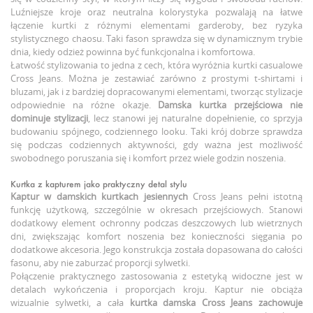
Luźniejsze kroje oraz neutralna kolorystyka pozwalają na łatwe
łączenie kurtki z różnymi elementami garderoby, bez ryzyka
stylistycznego chaosu. Taki fason sprawdza się w dynamicznym trybie
dnia, kiedy odzież powinna być funkcjonalna i komfortowa.
Łatwość stylizowania to jedna z cech, która wyróżnia kurtki casualowe
Cross Jeans. Można je zestawiać zarówno z prostymi t-shirtami i
bluzami, jak i z bardziej dopracowanymi elementami, tworząc stylizacje
odpowiednie na różne okazje.
Damska kurtka przejściowa
nie
dominuje stylizacji
, lecz stanowi jej naturalne dopełnienie, co sprzyja
budowaniu spójnego, codziennego looku. Taki krój dobrze sprawdza
się podczas codziennych aktywności, gdy ważna jest możliwość
swobodnego poruszania się i komfort przez wiele godzin noszenia.
Kurtka z kapturem jako praktyczny detal stylu
Kaptur w damskich kurtkach jesiennych
Cross Jeans pełni istotną
funkcję użytkową, szczególnie w okresach przejściowych. Stanowi
dodatkowy element ochronny podczas deszczowych lub wietrznych
dni, zwiększając komfort noszenia bez konieczności sięgania po
dodatkowe akcesoria. Jego konstrukcja została dopasowana do całości
fasonu, aby nie zaburzać proporcji sylwetki.
Połączenie praktycznego zastosowania z estetyką widoczne jest w
detalach wykończenia i proporcjach kroju. Kaptur nie obciąża
wizualnie sylwetki, a cała
kurtka damska Cross Jeans
zachowuje