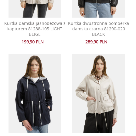
Kurtka damska jasnobeżowa z
Kurtka dwustronna bomberka
kapturem 81288-105 LIGHT
damska czarna 81290-020
BEIGE
BLACK
199,90 PLN
289,90 PLN