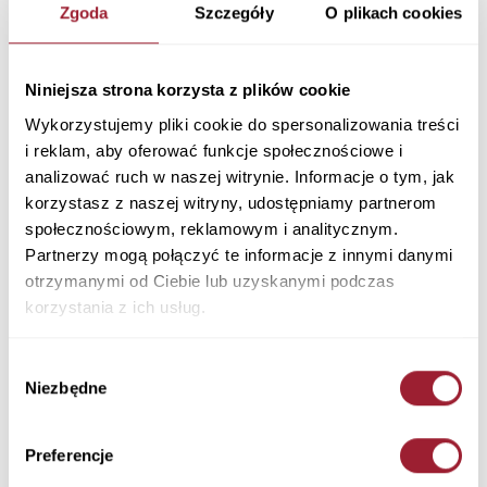
Zgoda
Szczegóły
O plikach cookies
Niniejsza strona korzysta z plików cookie
Wykorzystujemy pliki cookie do spersonalizowania treści
i reklam, aby oferować funkcje społecznościowe i
analizować ruch w naszej witrynie. Informacje o tym, jak
Kurtka damska zielona z
Kurtka damska beżowa z
korzystasz z naszej witryny, udostępniamy partnerom
kapturem 81284-046 MINT
kapturem 81284-009 BEIGE
społecznościowym, reklamowym i analitycznym.
289,90 PLN
289,90 PLN
Partnerzy mogą połączyć te informacje z innymi danymi
otrzymanymi od Ciebie lub uzyskanymi podczas
korzystania z ich usług.
Wybór
Niezbędne
zgody
Preferencje