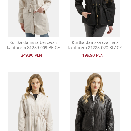
Kurtka damska beżowa z
Kurtka damska czarna z
kapturem 81289-009 BEIGE
kapturem 81288-020 BLACK
249,90 PLN
199,90 PLN