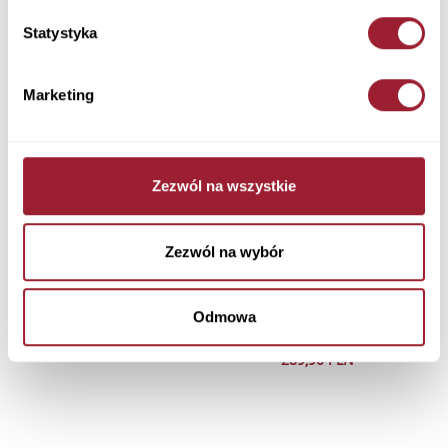
Statystyka
Marketing
Kurtka damska zimowa
Kurtka damska zimowa zielona
granatowa 81282-001 NAVY
81285-027 GREEN
539,90 PLN
519,90 PLN
Zezwól na wszystkie
Zezwól na wybór
Kurtka damska jasnoróżowa z
Kurtka damska zimowa
kapturem 81284-301 ROSE
beżowa bez kaptura 81283-009
Odmowa
BEIGE
289,90 PLN
289,90 PLN