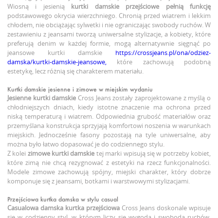
Wiosną i jesienią
kurtki damskie przejściowe
pełnią funkcję
podstawowego okrycia wierzchniego. Chronią przed wiatrem i lekkim
chłodem, nie obciążając sylwetki i nie ograniczając swobody ruchów. W
zestawieniu z jeansami tworzą uniwersalne stylizacje, a kobiety, które
preferują denim w każdej formie, mogą alternatywnie sięgnąć po
jeansowe kurtki damskie
https://crossjeans.pl/ona/odziez-
damska/kurtki-damskie-jeansowe,
które zachowują podobną
estetykę, lecz różnią się charakterem materiału.
Kurtki damskie jesienne i zimowe w miejskim wydaniu
Jesienne kurtki damskie
Cross Jeans zostały zaprojektowane z myślą o
chłodniejszych dniach, kiedy istotne znaczenie ma ochrona przed
niską temperaturą i wiatrem. Odpowiednia grubość materiałów oraz
przemyślana konstrukcja sprzyjają komfortowi noszenia w warunkach
miejskich. Jednocześnie fasony pozostają na tyle uniwersalne, aby
można było łatwo dopasować je do codziennego stylu.
Z kolei
zimowe kurtki damskie
tej marki wpisują się w potrzeby kobiet,
które zimą nie chcą rezygnować z estetyki na rzecz funkcjonalności.
Modele zimowe zachowują spójny, miejski charakter, który dobrze
komponuje się z jeansami, botkami i warstwowymi stylizacjami.
Przejściowa kurtka damska w stylu casual
Casualowa
damska kurtka przejściowa
Cross Jeans doskonale wpisuje
się w codzienny styl, w którym liczy się wygoda i swoboda ruchów.