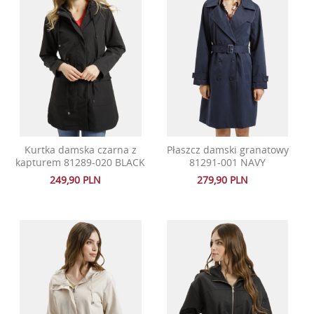
Kurtka damska czarna z
Płaszcz damski granatowy
kapturem 81289-020 BLACK
81291-001 NAVY
249,90 PLN
279,90 PLN