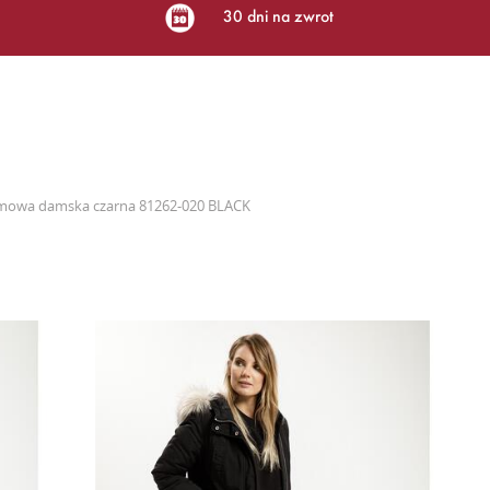
30 dni na zwrot
imowa damska czarna 81262-020 BLACK