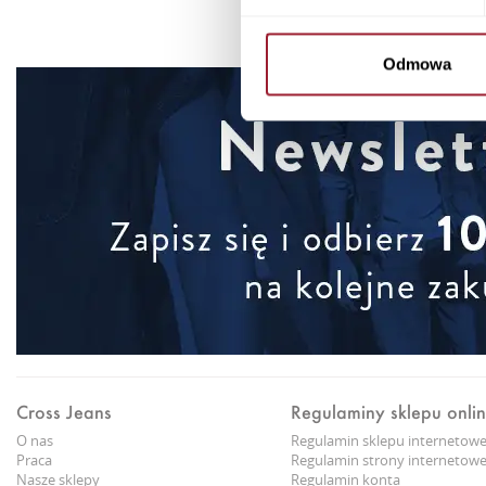
Odmowa
Cross Jeans
Regulaminy sklepu onli
O nas
Regulamin sklepu internetow
Praca
Regulamin strony internetowe
Nasze sklepy
Regulamin konta