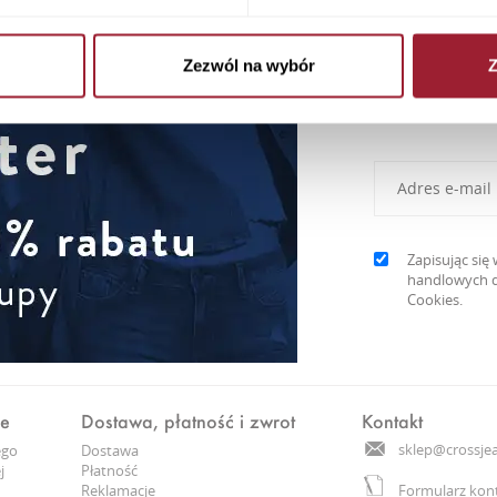
Zezwól na wybór
Z
Newslett
Zapisując si
handlowych d
Cookies.
ne
Dostawa, płatność i zwrot
Kontakt
sklep@crossjea
ego
Dostawa
j
Płatność
Reklamacje
Formularz kon