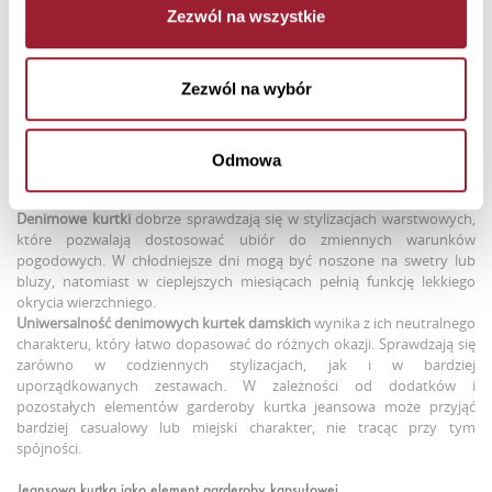
W nowoczesnych stylizacjach miejskich
krótkie kurtki jeansowe
Zezwól na wszystkie
damskie
często pojawiają się jako element przełamujący klasyczne
zestawy. Można je łączyć zarówno z prostymi sukienkami, jak i z
luźniejszymi spodniami, w tym także z boyfriendami damskimi
Zezwól na wybór
https://crossjeans.pl/ona/jeansy-damskie/boyfriend,
tworząc spójne, a
jednocześnie swobodne kompozycje. Dzięki temu krótka kurtka
jeansowa staje się praktycznym dodatkiem, który łatwo dopasować
do różnych stylów.
Odmowa
Denimowe kurtki damskie w wersji całorocznej
Denimowe kurtki
dobrze sprawdzają się w stylizacjach warstwowych,
które pozwalają dostosować ubiór do zmiennych warunków
pogodowych. W chłodniejsze dni mogą być noszone na swetry lub
bluzy, natomiast w cieplejszych miesiącach pełnią funkcję lekkiego
okrycia wierzchniego.
Uniwersalność denimowych kurtek damskich
wynika z ich neutralnego
charakteru, który łatwo dopasować do różnych okazji. Sprawdzają się
zarówno w codziennych stylizacjach, jak i w bardziej
uporządkowanych zestawach. W zależności od dodatków i
pozostałych elementów garderoby kurtka jeansowa może przyjąć
bardziej casualowy lub miejski charakter, nie tracąc przy tym
spójności.
Jeansowa kurtka jako element garderoby kapsułowej