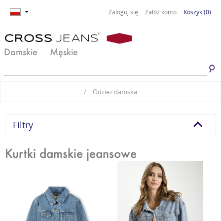
Zaloguj się
Załóż konto
Koszyk
(0)
Damskie
Męskie
Jeansy damskie
Jeansy męskie
/
Odzież damska
Spodnie damskie
Spodnie męskie
Odzież damska
Odzież męska
Filtry
Obuwie damskie
Obuwie męskie
Kurtki damskie jeansowe
Basic damski
Basic męski
Komplety damskie
Premium Line