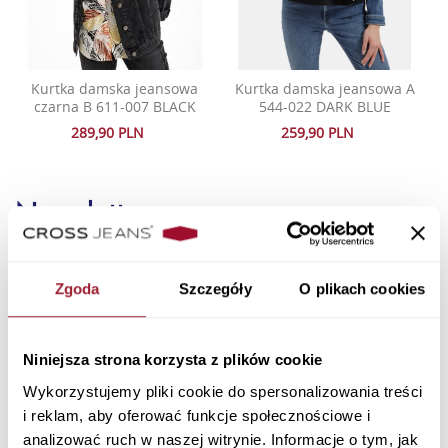
Kurtka damska jeansowa
Kurtka damska jeansowa A
czarna B 611-007 BLACK
544-022 DARK BLUE
289,90 PLN
259,90 PLN
Newsletter
Zgoda
Szczegóły
O plikach cookies
Niniejsza strona korzysta z plików cookie
Wykorzystujemy pliki cookie do spersonalizowania treści
Zapisując się wyrażam zgodę na otrzymywanie
i reklam, aby oferować funkcje społecznościowe i
spersonalizowanych informacji handlowych drogą mailową oraz
analizować ruch w naszej witrynie. Informacje o tym, jak
przeczytałem i akceptuję
i Cookies.
Politykę Prywatności