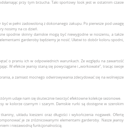
łaniając przy tym brzucha. Taki sportowy look jest w ostatnim czasie
by być w pełni zadowoloną z dokonanego zakupu. Po pierwsze pod uwagę
óry nosimy na co dzień.
ciasne spodnie skinny damskie mogą być niewygodne w noszeniu, a także
 elementami garderoby będziemy je nosić. Ułatwi to dobór koloru spodni,
amiętać o praniu ich w odpowiednich warunkach. Ze względu na zawartość
jąc. W efekcie jeansy staną się powyciągane i „workowate”, tracąc swoje
 prania, a zamiast mocnego odwirowywania zdecydować się na wolniejsze
 którym udaje nam się skutecznie tworzyć efektowne kolekcje sezonowe.
ansy w kolorze czarnym i szarym. Damskie rurki są dostępne w szerokim
kaniny, układu kieszeni oraz długości i wykończenia nogawek. Ofertę
a komponować je ze zróżnicowanymi elementami garderoby. Nasze jeansy
eniem i niezawodną funkcjonalnością.