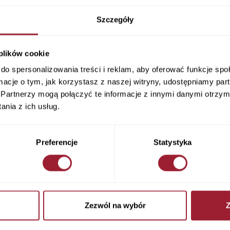
Szczegóły
 plików cookie
do spersonalizowania treści i reklam, aby oferować funkcje sp
ormacje o tym, jak korzystasz z naszej witryny, udostępniamy p
Partnerzy mogą połączyć te informacje z innymi danymi otrzym
nia z ich usług.
Preferencje
Statystyka
ie niebieskie Skinny Fit Alan N
Jeansy damskie czarne Skinny F
Zezwól na wybór
Z
497-199
189
279,90 PLN
279,90 PLN