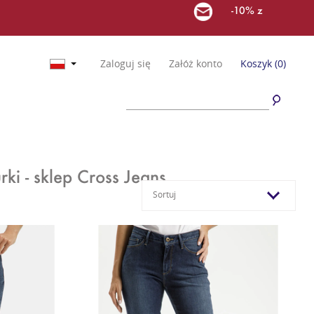
-10% z
Zaloguj się
Załóż konto
Koszyk
(0)
ki - sklep Cross Jeans
Sortuj