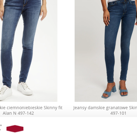
ie ciemnoniebieskie Skinny fit
Jeansy damskie granatowe Skin
Alan N 497-142
497-101
279,90 PLN
199,90 PLN