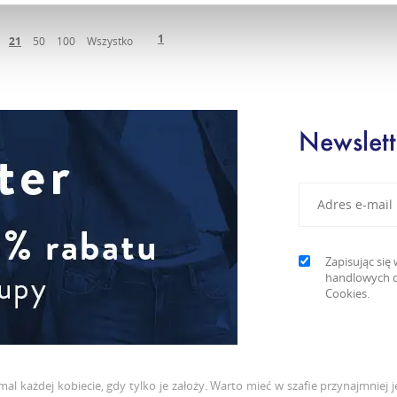
1
21
50
100
Wszystko
Newslett
Zapisując si
handlowych d
Cookies.
l każdej kobiecie, gdy tylko je założy. Warto mieć w szafie przynajmniej