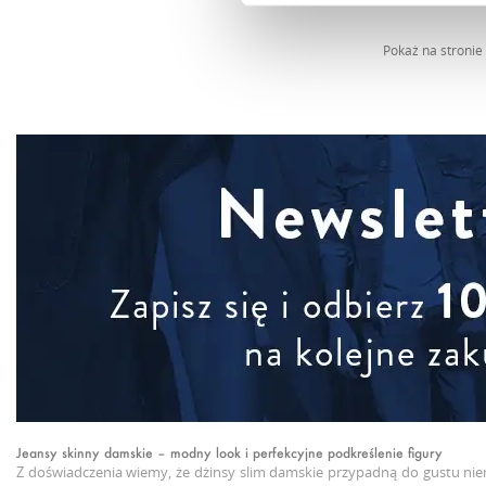
Pokaż na stronie
Jeansy skinny damskie – modny look i perfekcyjne podkreślenie figury
Z doświadczenia wiemy, że dżinsy slim damskie przypadną do gustu niema