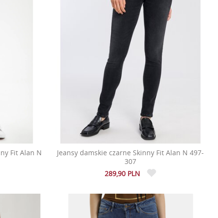
ny Fit Alan N
Jeansy damskie czarne Skinny Fit Alan N 497-
307
289,90 PLN