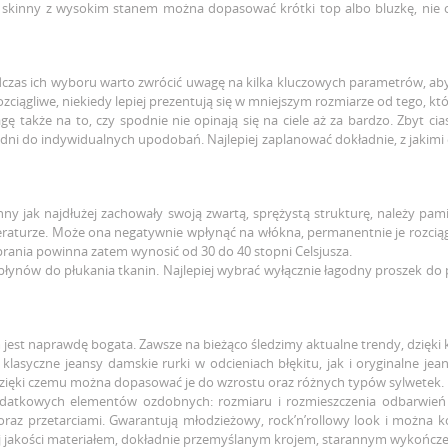
kinny z wysokim stanem można dopasować krótki top albo bluzkę, nie ods
odczas ich wyboru warto zwrócić uwagę na kilka kluczowych parametrów, a
rozciągliwe, niekiedy lepiej prezentują się w mniejszym rozmiarze od tego, kt
 także na to, czy spodnie nie opinają się na ciele aż za bardzo. Zbyt 
podni do indywidualnych upodobań. Najlepiej zaplanować dokładnie, z jakimi
kinny jak najdłużej zachowały swoją zwartą, sprężystą strukturę, należy p
raturze. Może ona negatywnie wpłynąć na włókna, permanentnie je rozciąga
rania powinna zatem wynosić od 30 do 40 stopni Celsjusza.
płynów do płukania tkanin. Najlepiej wybrać wyłącznie łagodny proszek do
jest naprawdę bogata. Zawsze na bieżąco śledzimy aktualne trendy, dzięki
lasyczne jeansy damskie rurki w odcieniach błękitu, jak i oryginalne je
 dzięki czemu można dopasować je do wzrostu oraz różnych typów sylwetek.
datkowych elementów ozdobnych: rozmiaru i rozmieszczenia odbarwień t
 oraz przetarciami. Gwarantują młodzieżowy, rock’n’rollowy look i możn
iej jakości materiałem, dokładnie przemyślanym krojem, starannym wykończ