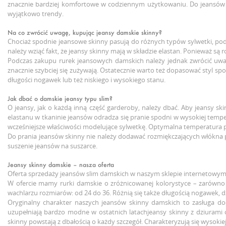
znacznie bardziej komfortowe w codziennym użytkowaniu. Do jeansów s
wyjątkowo trendy.
Na co zwrócić uwagę, kupując jeansy damskie skinny?
Chociaż spodnie jeansowe skinny pasują do różnych typów sylwetki, p
należy wziąć fakt, że jeansy skinny mają w składzie elastan. Ponieważ są 
Podczas zakupu rurek jeansowych damskich należy jednak zwrócić uwagę
znacznie szybciej się zużywają. Ostatecznie warto też dopasować styl s
długości nogawek lub też niskiego i wysokiego stanu.
Jak dbać o damskie jeansy typu slim?
O jeansy, jak o każdą inną część garderoby, należy dbać. Aby jeansy s
elastanu w tkaninie jeansów odradza się pranie spodni w wysokiej tempe
wcześniejsze właściwości modelujące sylwetkę. Optymalna temperatura p
Do prania jeansów skinny nie należy dodawać rozmiękczających włókna 
suszenie jeansów na suszarce.
Jeansy skinny damskie – nasza oferta
Oferta sprzedaży jeansów slim damskich w naszym sklepie internetowym 
W ofercie mamy rurki damskie o zróżnicowanej kolorystyce – zarówno k
wachlarzu rozmiarów: od 24 do 36. Różnią się także długością nogawek,
Oryginalny charakter naszych jeansów skinny damskich to zasługa do
uzupełniają bardzo modne w ostatnich latachjeansy skinny z dziurami
skinny powstają z dbałością o każdy szczegół. Charakteryzują się wysok