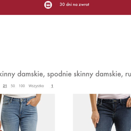
30 dni na zwrot
kinny damskie, spodnie skinny damskie, rur
21
50
100
Wszystko
1