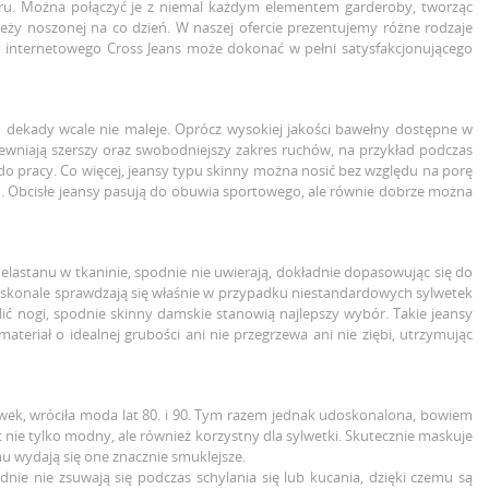
ioru. Można połączyć je z niemal każdym elementem garderoby, tworząc
eży noszonej na co dzień. W naszej ofercie prezentujemy różne rodzaje
pu internetowego Cross Jeans może dokonać w pełni satysfakcjonującego
d dekady wcale nie maleje. Oprócz wysokiej jakości bawełny dostępne w
apewniają szerszy oraz swobodniejszy zakres ruchów, na przykład podczas
 do pracy. Co więcej, jeansy typu skinny można nosić bez względu na porę
h. Obcisłe jeansy pasują do obuwia sportowego, ale równie dobrze można
elastanu w tkaninie, spodnie nie uwierają, dokładnie dopasowując się do
 doskonale sprawdzają się właśnie w przypadku niestandardowych sylwetek
lić nogi, spodnie skinny damskie stanowią najlepszy wybór. Takie jeansy
ateriał o idealnej grubości ani nie przegrzewa ani nie ziębi, utrzymując
wek, wróciła moda lat 80. i 90. Tym razem jednak udoskonalona, bowiem
nie tylko modny, ale również korzystny dla sylwetki. Skutecznie maskuje
u wydają się one znacznie smuklejsze.
e nie zsuwają się podczas schylania się lub kucania, dzięki czemu są