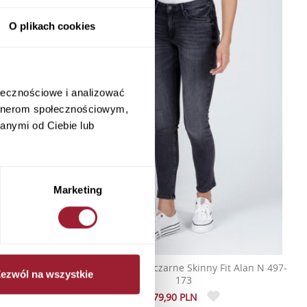
O plikach cookies
ołecznościowe i analizować
artnerom społecznościowym,
anymi od Ciebie lub
Marketing
it Alan N 497-
Jeansy damskie czarne Skinny Fit Alan N 497-
ezwól na wszystkie
173
279,90 PLN