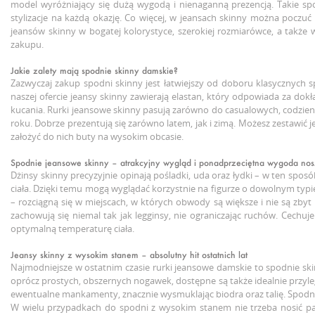
model wyróżniający się dużą wygodą i nienaganną prezencją. Takie sp
stylizacje na każdą okazję. Co więcej, w jeansach skinny można poczu
jeansów skinny w bogatej kolorystyce, szerokiej rozmiarówce, a także
zakupu.
Jakie zalety mają spodnie skinny damskie?
Zazwyczaj zakup spodni skinny jest łatwiejszy od doboru klasycznych 
naszej ofercie jeansy skinny zawierają elastan, który odpowiada za dok
kucania. Rurki jeansowe skinny pasują zarówno do casualowych, codzienny
roku. Dobrze prezentują się zarówno latem, jak i zimą. Możesz zestawi
założyć do nich buty na wysokim obcasie.
Spodnie jeansowe skinny – atrakcyjny wygląd i ponadprzeciętna wygoda nos
Dżinsy skinny precyzyjnie opinają pośladki, uda oraz łydki – w ten spo
ciała. Dzięki temu mogą wyglądać korzystnie na figurze o dowolnym typi
– rozciągną się w miejscach, w których obwody są większe i nie są zbyt
zachowują się niemal tak jak legginsy, nie ograniczając ruchów. Cechuje
optymalną temperaturę ciała.
Jeansy skinny z wysokim stanem – absolutny hit ostatnich lat
Najmodniejsze w ostatnim czasie rurki jeansowe damskie to spodnie sk
oprócz prostych, obszernych nogawek, dostępne są także idealnie przyle
ewentualne mankamenty, znacznie wysmuklając biodra oraz talię. Spodni
W wielu przypadkach do spodni z wysokim stanem nie trzeba nosić pas