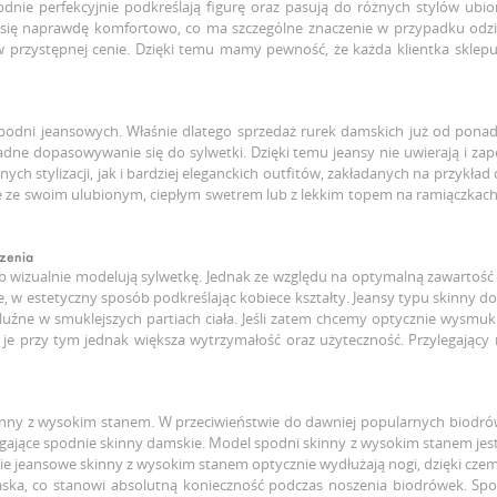
odnie perfekcyjnie podkreślają figurę oraz pasują do różnych stylów ub
ć się naprawdę komfortowo, co ma szczególne znaczenie w przypadku odzi
 w przystępnej cenie. Dzięki temu mamy pewność, że każda klientka skle
spodni jeansowych. Właśnie dlatego sprzedaż rurek damskich już od pona
ładne dopasowywanie się do sylwetki. Dzięki temu jeansy nie uwierają i z
ch stylizacji, jak i bardziej eleganckich outfitów, zakładanych na przykład
ć je ze swoim ulubionym, ciepłym swetrem lub z lekkim topem na ramiączkac
zenia
sób wizualnie modelują sylwetkę. Jednak ze względu na optymalną zawartość 
e, w estetyczny sposób podkreślając kobiece kształty. Jeansy typu skinny
 luźne w smuklejszych partiach ciała. Jeśli zatem chcemy optycznie wysmuk
 je przy tym jednak większa wytrzymałość oraz użyteczność. Przylegający m
inny z wysokim stanem. W przeciwieństwie do dawniej popularnych biodró
gające spodnie skinny damskie. Model spodni skinny z wysokim stanem jest 
e jeansowe skinny z wysokim stanem optycznie wydłużają nogi, dzięki czem
ka, co stanowi absolutną konieczność podczas noszenia biodrówek. Spodni