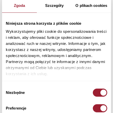
Jeansy damskie czarne Skinny Fit Alan N 497-
Zgoda
Szczegóły
O plikach cookies
237
Skinny Fit
Materiał: 78% Bawełna 21% Przetworzona Bawełna 1% Elastan
Niniejsza strona korzysta z plików cookie
Kolor: BLACK
Wykorzystujemy pliki cookie do spersonalizowania treści
N 497-237
i reklam, aby oferować funkcje społecznościowe i
289,90 PLN
analizować ruch w naszej witrynie. Informacje o tym, jak
korzystasz z naszej witryny, udostępniamy partnerom
+ Tabela rozmiarów
+ Zapytaj o rozmiar
społecznościowym, reklamowym i analitycznym.
Kolory
Partnerzy mogą połączyć te informacje z innymi danymi
otrzymanymi od Ciebie lub uzyskanymi podczas
korzystania z ich usług.
Wybór
Niezbędne
zgody
Rozmiar
Długość
Preferencje