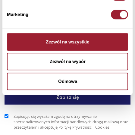
Dodaj do koszyka
Marketing
Ten męski sweter w niebieskim kolorze marki Cross Jeans został
uszyty w 100% z bawełny. Miękki, przyjemny dla ciała mate...
+ Więcej
Zezwól na wszystkie
Newsletter
Zezwól na wybór
Odmowa
Zapisując się wyrażam zgodę na otrzymywanie
spersonalizowanych informacji handlowych drogą mailową oraz
przeczytałem i akceptuję
i Cookies.
Politykę Prywatności