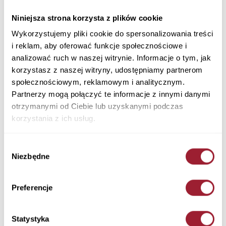
Sweter męski niebieski 34229-005 INDIGO
Niniejsza strona korzysta z plików cookie
Materiał: 100% Bawełna
Kolor: INDIGO
Wykorzystujemy pliki cookie do spersonalizowania treści
34229-005 INDIGO
i reklam, aby oferować funkcje społecznościowe i
139,90 PLN
analizować ruch w naszej witrynie. Informacje o tym, jak
korzystasz z naszej witryny, udostępniamy partnerom
społecznościowym, reklamowym i analitycznym.
+ Zapytaj o rozmiar
Partnerzy mogą połączyć te informacje z innymi danymi
Kolory
otrzymanymi od Ciebie lub uzyskanymi podczas
korzystania z ich usług.
Wybór
Niezbędne
zgody
Rozmiar
Ilość
Preferencje
Statystyka