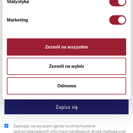
Statystyka
Dodaj do koszyka
Marketing
Ten męski sweter o odcieniu czerwonym marki Cross Jeans
został uszyty w 100% z bawełny. Miękki, przyjemny dla ciała
mate...
Zezwól na wszystkie
+ Więcej
Newsletter
Zezwól na wybór
Odmowa
Zapisując się wyrażam zgodę na otrzymywanie
spersonalizowanych informacji handlowych drogą mailową oraz