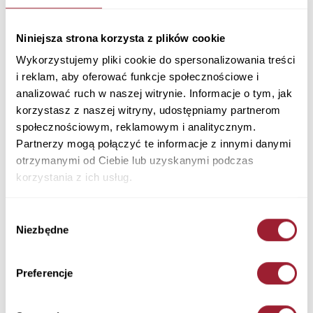
Sweter męski czerwony 34229-529 DRIED
TOMATO
Niniejsza strona korzysta z plików cookie
Materiał: 100% Bawełna
Kolor: DRIED TOMATO
Wykorzystujemy pliki cookie do spersonalizowania treści
34229-529 DRIED TOMATO
i reklam, aby oferować funkcje społecznościowe i
139,90 PLN
analizować ruch w naszej witrynie. Informacje o tym, jak
korzystasz z naszej witryny, udostępniamy partnerom
społecznościowym, reklamowym i analitycznym.
+ Zapytaj o rozmiar
Partnerzy mogą połączyć te informacje z innymi danymi
Kolory
otrzymanymi od Ciebie lub uzyskanymi podczas
korzystania z ich usług.
Wybór
Niezbędne
zgody
Rozmiar
Ilość
Preferencje