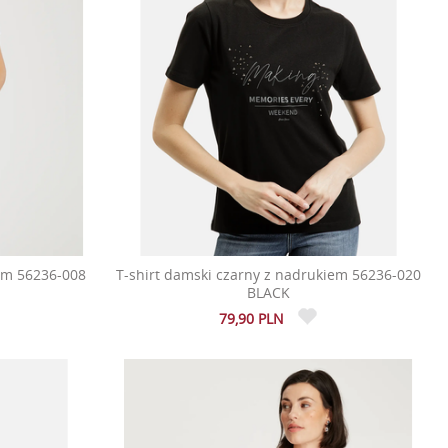
iem 56236-008
T-shirt damski czarny z nadrukiem 56236-020
BLACK
79,90 PLN