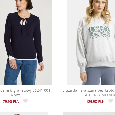
 damski granatowy 56241-001
Bluza damska szara bez kaptu
NAVY
LIGHT GREY MELAN
79,90 PLN
129,90 PLN