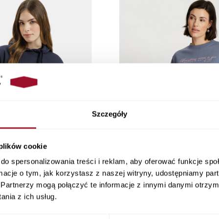
Szczegóły
 plików cookie
do spersonalizowania treści i reklam, aby oferować funkcje sp
ormacje o tym, jak korzystasz z naszej witryny, udostępniamy p
Partnerzy mogą połączyć te informacje z innymi danymi otrzym
a granatowa z kapturem 65463-
Bluza damska niebieska bez k
nia z ich usług.
001 NAVY
014 BLUE
159,90 PLN
129,90 PLN