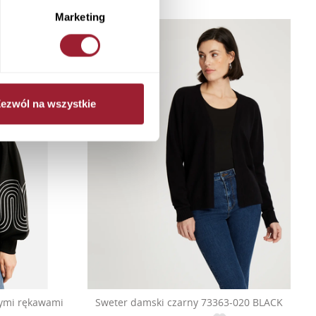
Marketing
ezwól na wszystkie
ymi rękawami
Sweter damski czarny 73363-020 BLACK