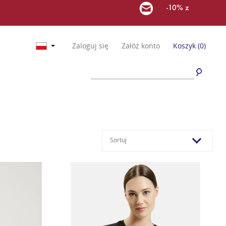
-10% z
Zaloguj się
Załóż konto
Koszyk
(0)
Sortuj