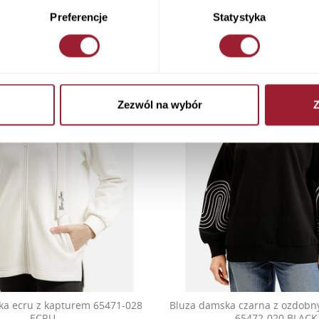
Preferencje
Statystyka
Zezwól na wybór
Z
ka ecru z kapturem 65471-028
Bluza damska czarna z ozdobn
ECRU
65472-020 BLACK