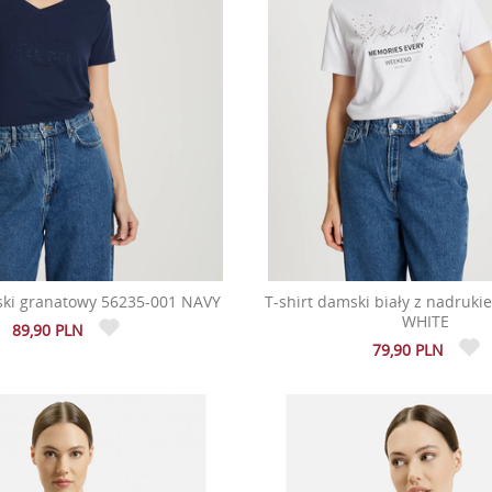
ski granatowy 56235-001 NAVY
T-shirt damski biały z nadruk
WHITE
89,90 PLN
79,90 PLN