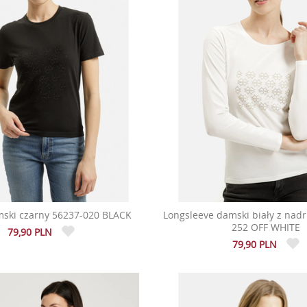
mski czarny 56237-020 BLACK
Longsleeve damski biały z nad
252 OFF WHITE
79,90 PLN
79,90 PLN