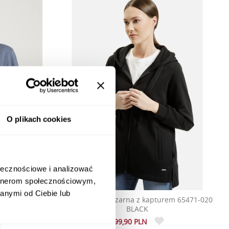
O plikach cookies
ołecznościowe i analizować
artnerom społecznościowym,
anymi od Ciebie lub
aptura 65466-
Bluza damska czarna z kapturem 65471-020
BLACK
199,90 PLN