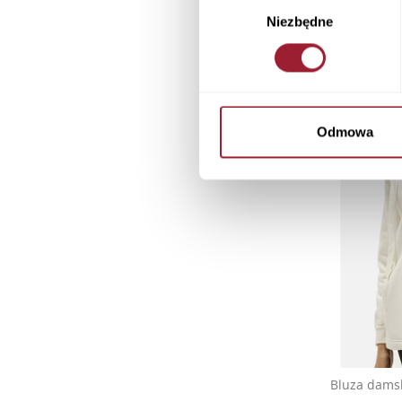
Wybór
Niezbędne
zgody
Odmowa
Bluza dams