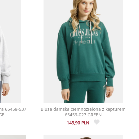
ra 65458-537
Bluza damska ciemnozielona z kapturem
GE
65459-027 GREEN
149,90 PLN