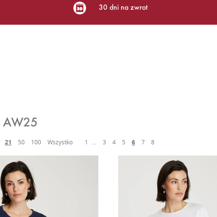
30 dni na zwrot
i AW25
21
50
100
Wszystko
1
...
3
4
5
6
7
8