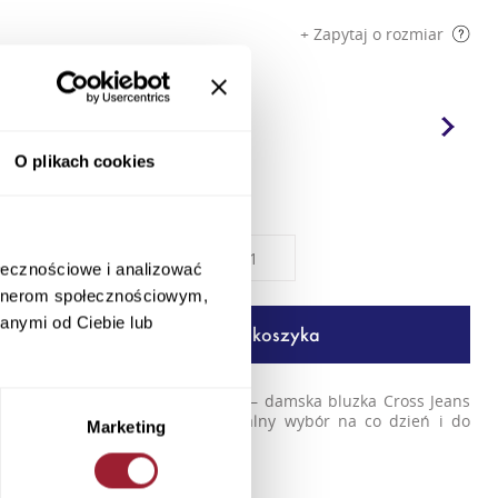
+ Zapytaj o rozmiar
Kolory
O plikach cookies
Rozmiar
Ilość
ołecznościowe i analizować
artnerom społecznościowym,
anymi od Ciebie lub
Dodaj do koszyka
Postaw na subtelną kobiecość – damska bluzka Cross Jeans
w kolorze granatowym to idealny wybór na co dzień i do
Marketing
pracy. W...
+ Więcej