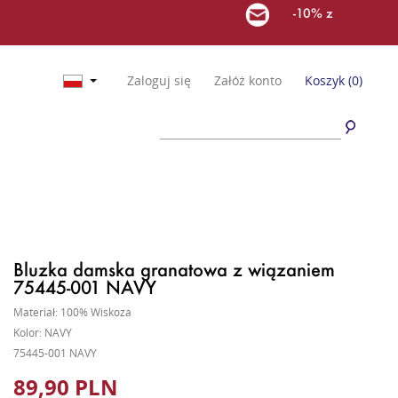
-10% z
Zaloguj się
Załóż konto
Koszyk
(0)
Bluzka damska granatowa z wiązaniem
75445-001 NAVY
Materiał: 100% Wiskoza
Kolor: NAVY
75445-001 NAVY
89,90 PLN