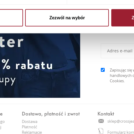
Zezwól na wybór
Z
Newslett
Zapisując si
handlowych d
Cookies.
ne
Dostawa, płatność i zwrot
Kontakt
sklep@crossjea
ego
Dostawa
j
Płatność
Reklamacje
Formularz kon