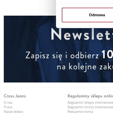
Odmowa
Cross Jeans
Regulaminy sklepu onli
O nas
Regulamin sklepu internetow
Praca
Regulamin strony internetowe
Nasze sklepy
Regulamin konta