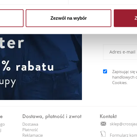
Zezwól na wybór
Z
Newslett
Zapisując si
handlowych d
Cookies.
ne
Dostawa, płatność i zwrot
Kontakt
sklep@crossjea
ego
Dostawa
j
Płatność
Reklamacje
Formularz kon