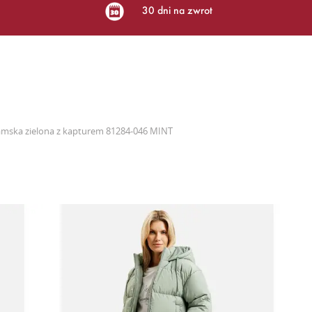
30 dni na zwrot
amska zielona z kapturem 81284-046 MINT