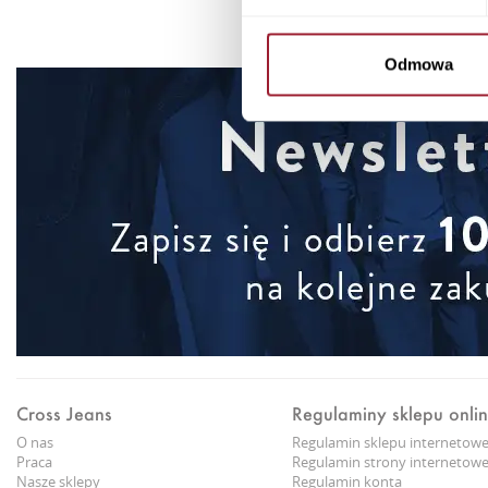
Odmowa
Cross Jeans
Regulaminy sklepu onli
O nas
Regulamin sklepu internetow
Praca
Regulamin strony internetowe
Nasze sklepy
Regulamin konta