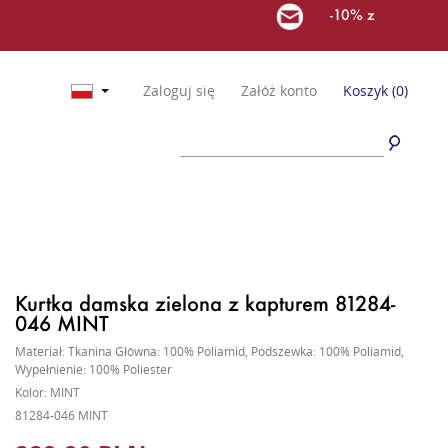
-10% z
Zaloguj się
Załóż konto
Koszyk
(0)
Kurtka damska zielona z kapturem 81284-
046 MINT
Materiał: Tkanina Główna: 100% Poliamid, Podszewka: 100% Poliamid,
Wypełnienie: 100% Poliester
Kolor: MINT
81284-046 MINT