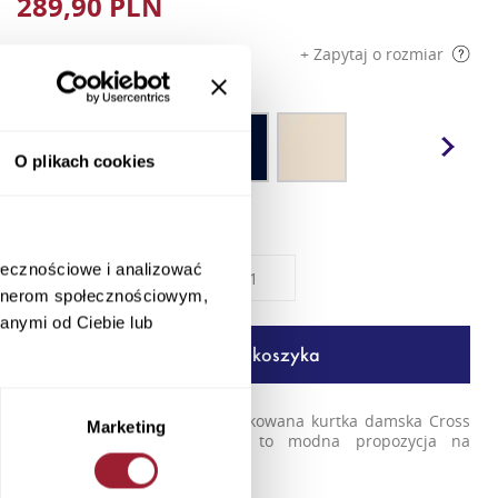
289,90 PLN
+ Zapytaj o rozmiar
Kolory
O plikach cookies
ołecznościowe i analizować
Rozmiar
Ilość
artnerom społecznościowym,
anymi od Ciebie lub
Dodaj do koszyka
Nowoczesny styl i lekkość – pikowana kurtka damska Cross
Marketing
Jeans w kolorze miętowym to modna propozycja na
chłodniejsze dn...
+ Więcej