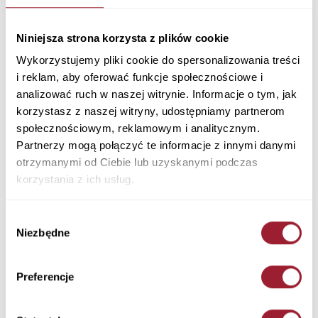
Kamizelka damska beżowa 90036-009 BEIGE
Materiał: Tkanina Główna: 100% Poliester, Podszewka: 100% Poliester,
Niniejsza strona korzysta z plików cookie
Wypełnienie: 100% Poliester
Kolor: BEIGE
Wykorzystujemy pliki cookie do spersonalizowania treści
90036-009 BEIGE
i reklam, aby oferować funkcje społecznościowe i
259,90 PLN
analizować ruch w naszej witrynie. Informacje o tym, jak
korzystasz z naszej witryny, udostępniamy partnerom
społecznościowym, reklamowym i analitycznym.
+ Zapytaj o rozmiar
Partnerzy mogą połączyć te informacje z innymi danymi
Kolory
otrzymanymi od Ciebie lub uzyskanymi podczas
korzystania z ich usług.
Wybór
Niezbędne
zgody
Rozmiar
Ilość
Preferencje