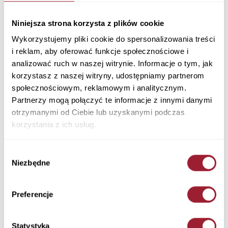
Kurtka damska jasnoróżowa 81279-520 LIGHT
ROSE
Niniejsza strona korzysta z plików cookie
Materiał: Powłoka: 100% Poliester, Podszewka: 100% Poliester
Wykorzystujemy pliki cookie do spersonalizowania treści
Kolor: LIGHT ROSE
i reklam, aby oferować funkcje społecznościowe i
81279-520 LIGHT ROSE
analizować ruch w naszej witrynie. Informacje o tym, jak
329,90 PLN
korzystasz z naszej witryny, udostępniamy partnerom
społecznościowym, reklamowym i analitycznym.
+ Zapytaj o rozmiar
Partnerzy mogą połączyć te informacje z innymi danymi
Kolory
otrzymanymi od Ciebie lub uzyskanymi podczas
korzystania z ich usług.
Wybór
Niezbędne
zgody
Preferencje
Rozmiar
Ilość
Statystyka