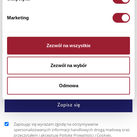
Dodaj do koszyka
Marketing
Postaw na lekkość i kobiecy styl – jasnoróżowa kurtka damska
Cross Jeans to niezawodny wybór na chłodniejsze dni. Pikowa...
Zezwól na wszystkie
+ Więcej
Newsletter
Zezwól na wybór
Odmowa
Zapisując się wyrażam zgodę na otrzymywanie
spersonalizowanych informacji handlowych drogą mailową oraz
przeczytałem i akceptuję
i Cookies.
Politykę Prywatności