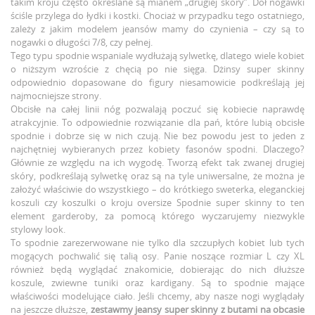
takim kroju często określane są mianem „drugiej skóry”. Dół nogawki
ściśle przylega do łydki i kostki. Chociaż w przypadku tego ostatniego,
zależy z jakim modelem jeansów mamy do czynienia – czy są to
nogawki o długości 7/8, czy pełnej.
Tego typu spodnie wspaniale wydłużają sylwetkę, dlatego wiele kobiet
o niższym wzroście z chęcią po nie sięga. Dżinsy super skinny
odpowiednio dopasowane do figury niesamowicie podkreślają jej
najmocniejsze strony.
Obcisłe na całej linii nóg pozwalają poczuć się kobiecie naprawdę
atrakcyjnie. To odpowiednie rozwiązanie dla pań, które lubią obcisłe
spodnie i dobrze się w nich czują. Nie bez powodu jest to jeden z
najchętniej wybieranych przez kobiety fasonów spodni. Dlaczego?
Głównie ze względu na ich wygodę. Tworzą efekt tak zwanej drugiej
skóry, podkreślają sylwetkę oraz są na tyle uniwersalne, że można je
założyć właściwie do wszystkiego – do krótkiego sweterka, eleganckiej
koszuli czy koszulki o kroju oversize Spodnie super skinny to ten
element garderoby, za pomocą którego wyczarujemy niezwykle
stylowy look.
To spodnie zarezerwowane nie tylko dla szczupłych kobiet lub tych
mogących pochwalić się talią osy. Panie noszące rozmiar L czy XL
również będą wyglądać znakomicie, dobierając do nich dłuższe
koszule, zwiewne tuniki oraz kardigany. Są to spodnie mające
właściwości modelujące ciało. Jeśli chcemy, aby nasze nogi wyglądały
na jeszcze dłuższe,
zestawmy jeansy super skinny z butami na obcasie