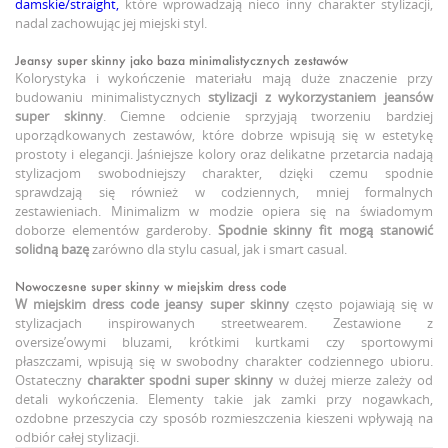
damskie/straight,
które wprowadzają nieco inny charakter stylizacji,
nadal zachowując jej miejski styl.
Jeansy super skinny jako baza minimalistycznych zestawów
Kolorystyka i wykończenie materiału mają duże znaczenie przy
budowaniu minimalistycznych
stylizacji z wykorzystaniem jeansów
super skinny
. Ciemne odcienie sprzyjają tworzeniu bardziej
uporządkowanych zestawów, które dobrze wpisują się w estetykę
prostoty i elegancji. Jaśniejsze kolory oraz delikatne przetarcia nadają
stylizacjom swobodniejszy charakter, dzięki czemu spodnie
sprawdzają się również w codziennych, mniej formalnych
zestawieniach. Minimalizm w modzie opiera się na świadomym
doborze elementów garderoby.
Spodnie skinny fit
mogą stanowić
solidną bazę
zarówno dla stylu casual, jak i smart casual.
Nowoczesne super skinny w miejskim dress code
W miejskim dress code
jeansy super skinny
często pojawiają się w
stylizacjach inspirowanych streetwearem. Zestawione z
oversize’owymi bluzami, krótkimi kurtkami czy sportowymi
płaszczami, wpisują się w swobodny charakter codziennego ubioru.
Ostateczny
charakter spodni super skinny
w dużej mierze zależy od
detali wykończenia. Elementy takie jak zamki przy nogawkach,
ozdobne przeszycia czy sposób rozmieszczenia kieszeni wpływają na
odbiór całej stylizacji.