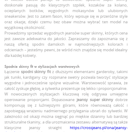
doskonale pasują do klasycznych szpilek, kozaków za kolano,
ocieplanych botków, wygodnych mokasynów lub ulubionych
sneakersów. Jest to zatem fason, który wpisuje się w przeróżne style
oraz okazje, dzięki czemu bez obaw można wybrać ten model na
wyjątkową okoliczność.
Prowadzimy sprzedaż wygodnych jeansów super skinny, których cena
jest zawsze adekwatna do jakości. Zapraszamy do zapoznania się z
naszą ofertą spodni damskich w najmodniejszych kolorach i
odcieniach – jesteśmy pewni, że wśród nich znajdzie się model idealny
dla każdej kobiety.
Spodnie skinny fit w stylizacjach warstwowych
Łączenie
spodni skinny fit
z dłuższymi elementami garderoby, takimi
jak tuniki, kardigany czy rozpinane swetry pozwala tworzyć stylizacje
wygodne i jednocześnie spójne wizualnie. Warstwowość sprawia, że
całość zyskuje głębię, a sylwetka prezentuje się lekko i proporcjonalnie.
W nowoczesnych stylizacjach kluczową rolę odgrywa umiejętne
operowanie proporcjami. Dopasowane
jeansy super skinny
dobrze
komponują się z luźniejszymi górami, które równoważą całość i
zapobiegają wrażeniu nadmiernego przylegania ubrań do sylwetki. W
zależności od okazji można sięgnąć po miękkie dzianiny lub bardziej
strukturalne tkaniny, a dla urozmaicenia zestawu alternatywą są także
klasyczne jeansy straight
https://crossjeans.pl/ona/jeansy-