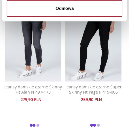
Odmowa
Jeansy damskie czarne Skinny
Jeansy damskie czarne Super
Fit Alan N 497-173
Skinny Fit Page P 419-006
279,90 PLN
259,90 PLN