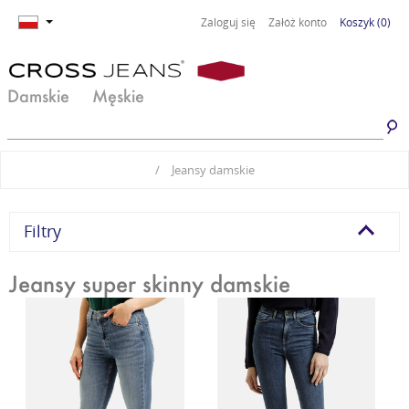
Zaloguj się
Załóż konto
Koszyk
(0)
Damskie
Męskie
Jeansy damskie
Jeansy męskie
/
Jeansy damskie
Spodnie damskie
Spodnie męskie
Odzież damska
Odzież męska
Filtry
Obuwie damskie
Obuwie męskie
Jeansy super skinny damskie
Basic damski
Basic męski
Komplety damskie
Premium Line