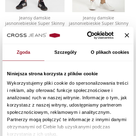
Jeansy damskie
Jeansy damskie
jasnoniebieskie Super Skinny
jasnoniebieskie Super Skinny
Fit Judy P 429-134
Fit Judy P 429-136
289,90 PLN
279,90 PLN
Zgoda
Szczegóły
O plikach cookies
Niniejsza strona korzysta z plików cookie
Wykorzystujemy pliki cookie do spersonalizowania treści
i reklam, aby oferować funkcje społecznościowe i
analizować ruch w naszej witrynie. Informacje o tym, jak
korzystasz z naszej witryny, udostępniamy partnerom
społecznościowym, reklamowym i analitycznym.
Partnerzy mogą połączyć te informacje z innymi danymi
otrzymanymi od Ciebie lub uzyskanymi podczas
Jeansy damskie granatowe
Jeansy damskie szare Super
korzystania z ich usług.