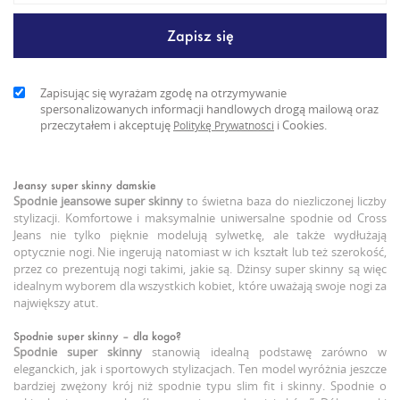
Zapisując się wyrażam zgodę na otrzymywanie
spersonalizowanych informacji handlowych drogą mailową oraz
przeczytałem i akceptuję
i Cookies.
Politykę Prywatności
Jeansy super skinny damskie
Spodnie jeansowe super skinny
to świetna baza do niezliczonej liczby
stylizacji. Komfortowe i maksymalnie uniwersalne spodnie od Cross
Jeans nie tylko pięknie modelują sylwetkę, ale także wydłużają
optycznie nogi. Nie ingerują natomiast w ich kształt lub też szerokość,
przez co prezentują nogi takimi, jakie są. Dżinsy super skinny są więc
idealnym wyborem dla wszystkich kobiet, które uważają swoje nogi za
największy atut.
Spodnie super skinny – dla kogo?
Spodnie super skinny
stanowią idealną podstawę zarówno w
eleganckich, jak i sportowych stylizacjach. Ten model wyróżnia jeszcze
bardziej zwężony krój niż spodnie typu slim fit i skinny. Spodnie o