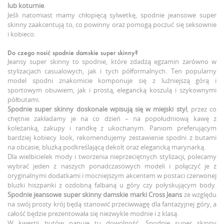
lub koturnie
.
Jeśli natomiast mamy chłopięcą sylwetkę, spodnie jeansowe super
skinny zaakcentują to, co powinny oraz pomogą poczuć się seksownie
i kobieco.
Do czego nosić spodnie damskie super skinny?
Jeansy super skinny to spodnie, które zdadzą egzamin zarówno w
stylizacjach casualowych, jak i tych półformalnych. Ten popularny
model spodni znakomicie komponuje się z luźniejszą górą i
sportowym obuwiem, jak i prostą, elegancką koszulą i szykownymi
półbutami.
Spodnie super skinny doskonale wpisują się w miejski styl
, przez co
chętnie zakładamy je na co dzień – na popołudniową kawę z
koleżanką, zakupy i randkę z ukochanym. Paniom preferującym
bardziej kobiecy look, rekomendujemy zestawienie spodni z butami
na obcasie, bluzką podkreślającą dekolt oraz elegancką marynarką.
Dla wielbicielek mody i tworzenia nieprzeciętnych stylizacji, polecamy
wybrać jeden z naszych ponadczasowych modeli i połączyć je z
oryginalnymi dodatkami i mocniejszym akcentem w postaci czerwonej
bluzki hiszpanki z ozdobną falbaną u góry czy połyskującym body.
Spodnie jeansowe super skinny damskie marki Cross Jeans
ze względu
na swój prosty krój będą stanowić przeciwwagę dla fantazyjnej góry, a
całość będzie prezentowała się niezwykle modnie i z klasą.
W kwestii butów panuje tu dowolność. Spodnie super skinny