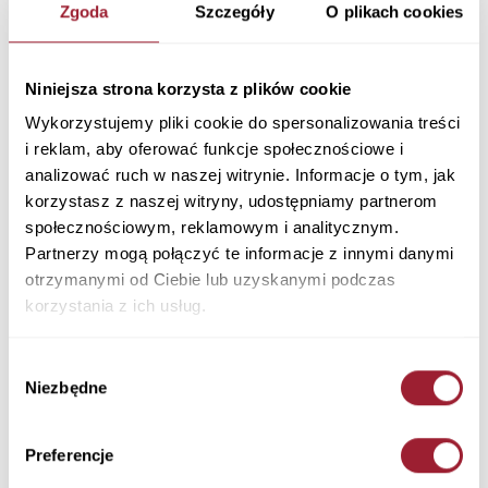
Jeansy damskie ciemnoniebieskie Straight Rose
Zgoda
Szczegóły
O plikach cookies
N 487-077
Materiał: 98% Bawełna 2% Elastan
Kolor: DARK MID BLUE
Niniejsza strona korzysta z plików cookie
N 487-077
Wykorzystujemy pliki cookie do spersonalizowania treści
289,90 PLN
i reklam, aby oferować funkcje społecznościowe i
analizować ruch w naszej witrynie. Informacje o tym, jak
+ Tabela rozmiarów
+ Zapytaj o rozmiar
korzystasz z naszej witryny, udostępniamy partnerom
społecznościowym, reklamowym i analitycznym.
Kolory
Partnerzy mogą połączyć te informacje z innymi danymi
otrzymanymi od Ciebie lub uzyskanymi podczas
korzystania z ich usług.
Wybór
Niezbędne
zgody
Rozmiar
Długość
Preferencje
Ilość