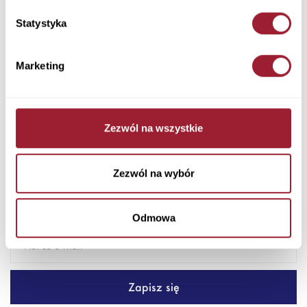
Ilość
Statystyka
Marketing
Dodaj do koszyka
Super wygodne i absolutnie modne. ANYA to jeansy typu Slim,
Zezwól na wszystkie
które zachwycają eleganckim krojem o wysokiej talii. Urozmai...
+ Więcej
Zezwól na wybór
Newsletter
Odmowa