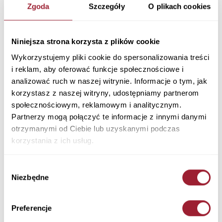
Jeansy damskie czarne Slim fit Anya P 489-
Zgoda
Szczegóły
O plikach cookies
055
Slim Fit
Materiał: 71% Bawełna 28% Poliester 1% Elastan
Niniejsza strona korzysta z plików cookie
Kolor: BLACK
Wykorzystujemy pliki cookie do spersonalizowania treści
P 489-055
i reklam, aby oferować funkcje społecznościowe i
279,90 PLN
analizować ruch w naszej witrynie. Informacje o tym, jak
korzystasz z naszej witryny, udostępniamy partnerom
+ Tabela rozmiarów
+ Zapytaj o rozmiar
społecznościowym, reklamowym i analitycznym.
Partnerzy mogą połączyć te informacje z innymi danymi
Kolory
otrzymanymi od Ciebie lub uzyskanymi podczas
korzystania z ich usług.
Wybór
Niezbędne
zgody
Rozmiar
Długość
Preferencje