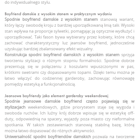
do indywidualnego stylu.
Boyfriend damskie z wysokim stanem w praktycznym wydaniu
Spodnie boyfriend damskie z wysokim stanem
stanowią wariant,
który łączy swobodę kroju z bardziej uporządkowaną linią talii. Wysoki
stan wpływa na proporcje sylwetki, pomagając ją optycznie wydłużyć i
uporządkować. Taki fason bywa wybierany przez kobiety, które chcą
zachować charakterystyczny luz jeansów boyfriend, jednocześnie
uzyskując bardziej zbalansowany efekt wizualny.
Konstrukcja
spodni boyfriend damskich z wysokim stanem
sprzyja
tworzeniu stylizacji o różnym stopniu formalności. Spodnie dobrze
prezentują się w połączeniu z koszulami wpuszczonymi w pas,
krótkimi swetrami czy dopasowanymi topami. Dzięki temu można je
łatwo włączyć do codziennej garderoby, zachowując równowagę
pomiędzy estetyką a funkcjonalnością.
Jeansowe boyfriendy jako element garderoby weekendowej
Spodnie jeansowe damskie boyfriend
często pojawiają się
w
stylizacjach
weekendowych, gdzie priorytetem staje się wygoda i
swoboda ruchów. Ich luźny krój dobrze wpisuje się w estetykę off-
duty, odpowiednią na spacery, wyjazdy poza miasto czy nieformalne
spotkania. W takich zestawieniach stanowią stabilną bazę, którą
można łatwo dopasować do różnych aktywności.
Uniwersalność
spodni boyfriendów damskich
pozwala na tworzenie