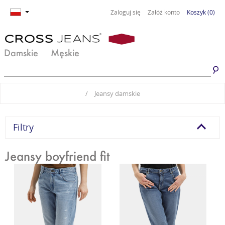
Zaloguj się
Załóż konto
Koszyk
(0)
Damskie
Męskie
Jeansy damskie
Jeansy męskie
/
Jeansy damskie
Spodnie damskie
Spodnie męskie
Odzież damska
Odzież męska
Filtry
Obuwie damskie
Obuwie męskie
Jeansy boyfriend fit
Basic damski
Basic męski
Komplety damskie
Premium Line