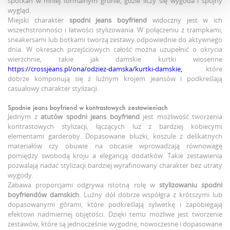
spotkań w mniej formalnym gronie, gdzie liczy się wygoda i spójny
wygląd.
Miejski charakter
spodni jeans boyfriend
widoczny jest w ich
wszechstronności i łatwości stylizowania. W połączeniu z trampkami,
sneakersami lub botkami tworzą zestawy odpowiednie do aktywnego
dnia. W okresach przejściowych całość można uzupełnić o okrycia
wierzchnie, takie jak damskie kurtki wiosenne
https://crossjeans.pl/ona/odziez-damska/kurtki-damskie,
które
dobrze komponują się z luźnym krojem jeansów i podkreślają
casualowy charakter stylizacji.
Spodnie jeans boyfriend w kontrastowych zestawieniach
Jednym z
atutów
spodni jeans boyfriend
jest możliwość tworzenia
kontrastowych stylizacji, łączących luz z bardziej kobiecymi
elementami garderoby. Dopasowane bluzki, koszule z delikatnych
materiałów czy obuwie na obcasie wprowadzają równowagę
pomiędzy swobodą kroju a elegancją dodatków. Takie zestawienia
pozwalają nadać stylizacji bardziej wyrafinowany charakter bez utraty
wygody.
Zabawa proporcjami odgrywa istotną rolę w
stylizowaniu
spodni
boyfriendów damskich
. Luźny dół dobrze współgra z krótszymi lub
dopasowanymi górami, które podkreślają sylwetkę i zapobiegają
efektowi nadmiernej objętości. Dzięki temu możliwe jest tworzenie
zestawów, które są jednocześnie wygodne, nowoczesne i dopasowane