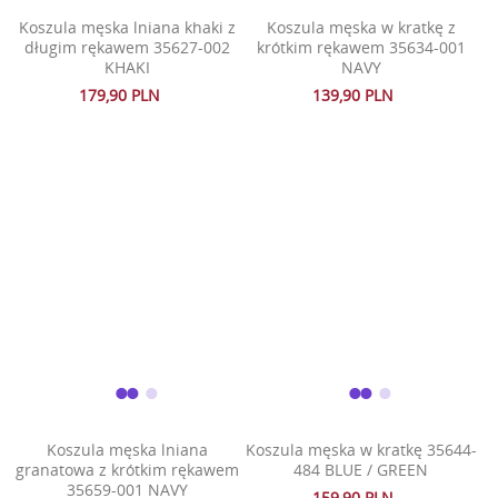
Koszula męska lniana khaki z
Koszula męska w kratkę z
długim rękawem 35627-002
krótkim rękawem 35634-001
KHAKI
NAVY
179,90 PLN
139,90 PLN
Koszula męska lniana
Koszula męska w kratkę 35644-
granatowa z krótkim rękawem
484 BLUE / GREEN
35659-001 NAVY
159,90 PLN