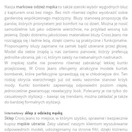
Nasza
markowa odzież męska
to także szeroki wybór wygodnych bluz
z kapturem oraz bez niego. Bez nich również ciężko wyobrazić sobie
garderobę współczesnego mężczyzny. Bluzy stanowią propozycję dla
panów, których priorytetem jest komfort na co dzień. Można je nosić
samodzielnie lub jako odzienie wierzchnie, na przykład wiosną lub
jesienią. Dzięki dobremu jakościowo materiałowi bluzy Cross Jeans nie
rozciągają się i ładnie leżą, dzięki czemu są praktyczne i funkcjonalne.
Proponujemy bluzy zapinane na zamek bądź ubierane przez głowę.
Model dla siebie znajdą u nas zarówno panowie, którzy preferują
jednolite ubrania, jak i ci, którym zależy na niebanalnych nadrukach.
W męskiej szafie nie powinno również zabraknąć lekkiej kurtki
przejściowej. W Cross Jeans oferujemy atrakcyjne modele kurtek
bomberek, które perfekcyjnie sprawdzają się w chłodniejsze dni. Ten
rodzaj okrycia wierzchniego już od wielu sezonów stanowi krzyk
mody. Kurtki bomberki zapewniają odpowiedni poziom ciepła,
jednocześnie gwarantując rewelacyjny look. Polecamy je nie tylko do
casualowych stylizacji – bawiąc się trendami, można zakładać je także
do bardziej formalnych stylizacji.
Internetowy
sklep z odzieżą męską
Sklep
Cross Jeans to miejsce, w którym szybko, sprawnie i bezpiecznie
kupisz
męskie ubrania
. Żeby ułatwić naszym klientom wyszukiwanie
odpowiednich modeli, udostępniamy na stronie filtr, dzięki któremu