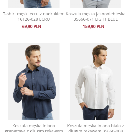
T-shirt męski ecru z nadrukiem
Koszula męska jasnoniebieska
16126-028 ECRU
35666-071 LIGHT BLUE
69,90 PLN
159,90 PLN
Koszula męska lniana
Koszula męska lniana biała z
granatowa z długim rękawem
długim rękawem 35660-008