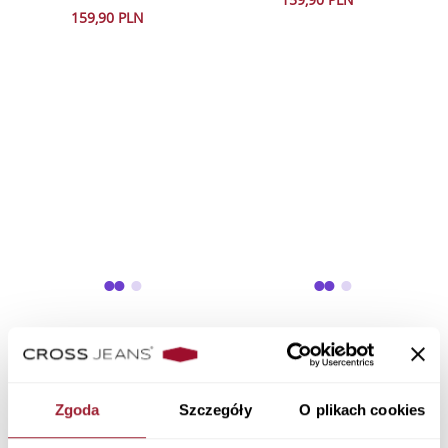
159,90 PLN
Koszula męska w kratkę 35650-
Koszula męska jasnozielona
468 BLUE / RED
35655-264 LIGHT OLIVE
159,90 PLN
139,90 PLN
Zgoda
Szczegóły
O plikach cookies