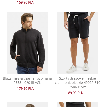
159,90 PLN
Bluza męska czarna rozpinana
Szorty dresowe męskie
25531-020 BLACK
ciemnoniebieskie 49092-310
DARK NAVY
179,90 PLN
89,90 PLN