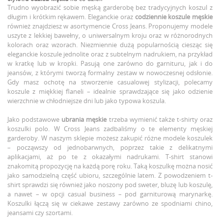
Trudno wyobrazić sobie męską garderobę bez tradycyjnych koszul z
długim i krótkim rękawem. Eleganckie oraz
codziennie koszule męskie
również znajdziesz w asortymencie Cross Jeans. Proponujemy modele
uszyte z lekkiej bawełny, o uniwersalnym kroju oraz w różnorodnych
kolorach oraz wzorach. Niezmiennie dużą popularnością ciesząc się
eleganckie koszule jednolite oraz z subtelnym nadrukiem, na przykład
w kratkę lub w kropki. Pasują one zarówno do garnituru, jak i do
jeansów, z którymi tworzą formalny zestaw w nowoczesnej odsłonie.
Gdy masz ochotę na stworzenie casualowej stylizacji, polecamy
koszule z miękkiej flaneli – idealnie sprawdzające się jako odzienie
wierzchnie w chłodniejsze dni lub jako typowa koszula.
Jako podstawowe
ubrania męskie
trzeba wymienić także t-shirty oraz
koszulki polo. W Cross Jeans zadbaliśmy o te elementy męskiej
garderoby. W naszym sklepie możesz zakupić różne modele koszulek
– począwszy od jednobarwnych, poprzez takie z delikatnymi
aplikacjami, aż po te z okazałymi nadrukami. T-shirt stanowi
znakomitą propozycję na każdą porę roku. Taką koszulkę można nosić
jako samodzielną część ubioru, szczególnie latem. Z powodzeniem t-
shirt sprawdzi się również jako noszony pod sweter, bluzę lub koszulę,
a nawet – w opcji casual business – pod garniturową marynarkę.
Koszulki łączą się w ciekawe zestawy zarówno ze spodniami chino,
jeansami czy szortami.