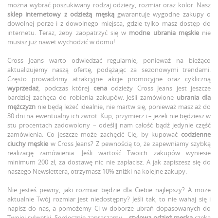
można wybrać poszukiwany rodzaj odzieży, rozmiar oraz kolor. Nasz
sklep internetowy z odzieżą męską
gwarantuje wygodne zakupy o
dowolnej porze i z dowolnego miejsca, gdzie tylko masz dostęp do
internetu. Teraz, żeby zaopatrzyć się w
modne ubrania męskie
nie
musisz już nawet wychodzić w domu!
Cross Jeans warto odwiedzać regularnie, ponieważ na bieżąco
aktualizujemy naszą ofertę, podążając za sezonowymi trendami.
Często prowadzimy atrakcyjne akcje promocyjne oraz cykliczną
wyprzedaż
, podczas której
cena
odzieży Cross Jeans jest jeszcze
bardziej zachęca do robienia zakupów. Jeśli zamówione
ubrania dla
mężczyzn
nie będą leżeć idealnie, nie martw się, ponieważ masz aż do
30 dni na ewentualny ich zwrot. Kup, przymierz i – jeżeli nie będziesz w
stu procentach zadowolony – odeślij nam całość bądź jedynie część
zamówienia. Co jeszcze może zachęcić Cię, by kupować
codzienne
ciuchy męskie
w Cross Jeans? Z pewnością to, że zapewniamy szybką
realizację zamówienia. Jeśli wartość Twoich zakupów wyniesie
minimum 200 zł, za dostawę nic nie zapłacisz. A jak zapiszesz się do
naszego Newslettera, otrzymasz 10% zniżki na kolejne zakupy.
Nie jesteś pewny, jaki rozmiar będzie dla Ciebie najlepszy? A może
aktualnie Twój rozmiar jest niedostępny? Jeśli tak, to nie wahaj się i
napisz do nas, a pomożemy Ci w doborze ubrań dopasowanych do
Twojej sylwetki. Serdecznie zapraszamy –
stylowa odzież męska
czeka