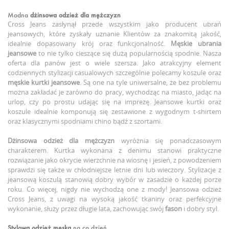
Modna
dżinsowa odzież dla mężczyzn
Cross Jeans zasłynął przede wszystkim jako producent ubrań
jeansowych, które zyskały uznanie Klientów za znakomitą jakość,
idealnie dopasowany krój oraz funkcjonalność.
Męskie ubrania
jeansowe
to nie tylko cieszące się dużą popularnością spodnie. Nasza
oferta dla panów jest o wiele szersza. Jako atrakcyjny element
codziennych stylizacji casualowych szczególnie polecamy koszule oraz
męskie kurtki jeansowe
. Są one na tyle uniwersalne, że bez problemu
można zakładać je zarówno do pracy, wychodząc na miasto, jadąc na
urlop, czy po prostu udając się na imprezę. Jeansowe kurtki oraz
koszule idealnie komponują się zestawione z wygodnym t-shirtem
oraz klasycznymi spodniami chino bądź z szortami.
Dżinsowa odzież dla mężczyzn
wyróżnia się ponadczasowym
charakterem. Kurtka wykonana z denimu stanowi praktyczne
rozwiązanie jako okrycie wierzchnie na wiosnę i jesień, z powodzeniem
sprawdzi się także w chłodniejsze letnie dni lub wieczory. Stylizacje z
jeansową koszulą stanowią dobry wybór w zasadzie o każdej porze
roku. Co więcej, nigdy nie wychodzą one z mody! Jeansowa odzież
Cross Jeans, z uwagi na wysoką jakość tkaniny oraz perfekcyjne
wykonanie, służy przez długie lata, zachowując swój
fason
i dobry styl.
Stylowa odzież męska
na co dzień