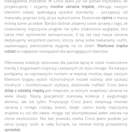
niebagatelne znaczenie. W Cross Jeans już od ponad trzydziestu lat
projektujemy i szyjemy
modne ubrania męskie
, oferując naszym
klientom odzież spełniającą wysokie standardy – począwszy od
materiału, poprzez krój, aż po wykończenie. Doskonale
opinie
o marce
mówią same za siebie. Bardzo dobrze zdajemy sobie sprawę z tego, że
nowoczesny mężczyzna pragnie nie tylko znakomicie wyglądać, lecz
także mieć wyśmienite samopoczucie. Z tej też racji nasze ubrania
dedykujemy wszystkim panom, którzy cenią sobie niebanalny outfit,
zapewniający jednocześnie wygodę na co dzień.
Markowa męska
odzież
to najlepsze rozwiązanie dla wymagających klientów.
Oferowane kolekcje sezonowe dla panów łączą w sobie nowoczesne
trendy z bogactwem inspiracji czerpanych ze stylu vintage. Na bieżąco
podążamy za najnowszymi nurtami w męskiej modzie, dając naszym
Klientom bogaty wybór różnorodnych modeli odzieży. Jeśli szukasz
modnych i komfortowych stylizacji, doskonale trafiłeś! Cross Jeans
sklep z odzieżą męską
jest miejscem, w którym znajdziesz ubrania na
wiele okazji. Naszą specjalność stanowią kolekcje z wygodnego
denimu, ale nie tylko. Propozycje Cross Jeans obejmują również
ubrania z innego rodzaju tkanin, dzięki czemu każdy mężczyzna
znajdzie tu coś dla siebie, mogąc też skompletować pełen zestaw na
różne okoliczności. Nie bez powodu marka Cross Jeans podbiła już
serca tysięcy osób w całej Europie, na terenie której prowadzimy
sprzedaż
.