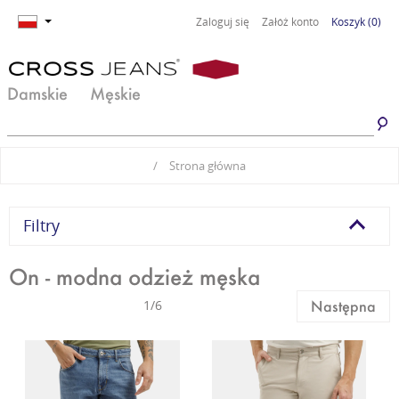
Zaloguj się
Załóż konto
Koszyk
(0)
Damskie
Męskie
Jeansy damskie
Jeansy męskie
/
Strona główna
Spodnie damskie
Spodnie męskie
Odzież damska
Odzież męska
Filtry
Obuwie damskie
Obuwie męskie
On - modna odzież męska
Basic damski
Basic męski
1/6
Następna
Komplety damskie
Premium Line