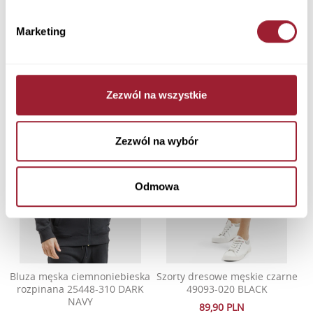
Szorty dresowe męskie szare
Bluza męska beżowa z
49092-004 GREY MELANGE
kapturem 25535-262 LIGHT
Marketing
STONE
89,90 PLN
179,90 PLN
Zezwól na wszystkie
Zezwól na wybór
Odmowa
Bluza męska ciemnoniebieska
Szorty dresowe męskie czarne
rozpinana 25448-310 DARK
49093-020 BLACK
NAVY
89,90 PLN