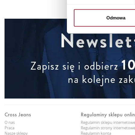
Odmowa
Cross Jeans
Regulaminy sklepu onli
O nas
Regulamin sklepu internetow
Praca
Regulamin strony internetowe
Nasze sklepy
Regulamin konta