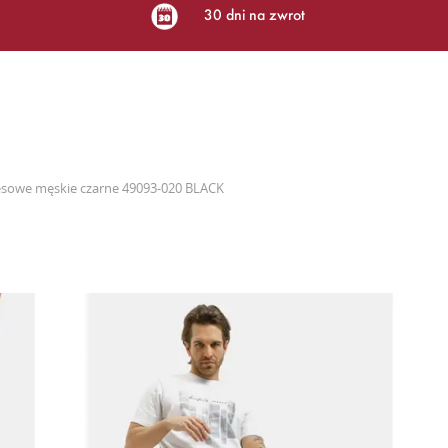
30 dni na zwrot
esowe męskie czarne 49093-020 BLACK