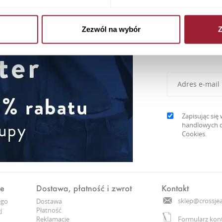
Zezwól na wybór
Z
Newslett
Zapisując si
handlowych d
Cookies.
ne
Dostawa, płatność i zwrot
Kontakt
sklep@crossjea
ego
Dostawa
j
Płatność
Reklamacje
Formularz kon