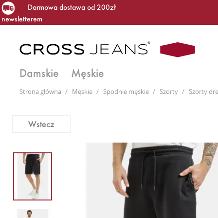
Darmowa dostawa od 200zł
newsletterem
Damskie
Męskie
Strona główna
/
Męskie
/
Spodnie męskie
/
Szorty
/
Szorty dr
Wstecz