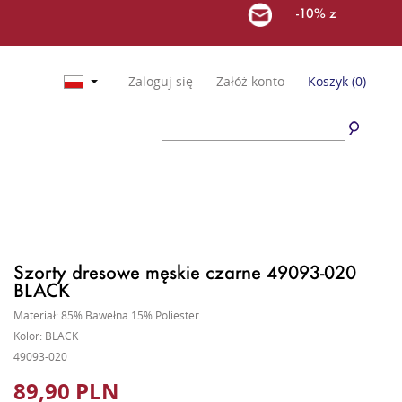
-10% z
Zaloguj się
Załóż konto
Koszyk
(0)
Szorty dresowe męskie czarne 49093-020
BLACK
Materiał: 85% Bawełna 15% Poliester
Kolor: BLACK
49093-020
89,90 PLN