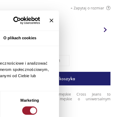
+ Zapytaj o rozmiar
Kolory
O plikach cookies
Rozmiar
Ilość
ołecznościowe i analizować
artnerom społecznościowym,
anymi od Ciebie lub
Dodaj do koszyka
Czarne szorty dresowe męskie Cross Jeans to
minimalistyczne spodenki męskie o uniwersalnym
Marketing
charakterze, wpisujące się w ...
+ Więcej