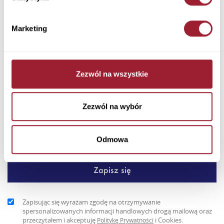
Dodaj do koszyka
Marketing
Styl militarny w codziennym wydaniu – męski T-shirt Cross
Jeans w kolorze khaki to połączenie swobody i charakteru.
Klas...
Zezwól na wszystkie
+ Więcej
Newsletter
Zezwól na wybór
Odmowa
Zapisując się wyrażam zgodę na otrzymywanie
spersonalizowanych informacji handlowych drogą mailową oraz
przeczytałem i akceptuję
i Cookies.
Politykę Prywatności