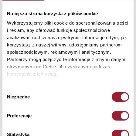
T-shirt męski khaki 16091-002 KHAKI
Materiał: 100% Bawełna
Niniejsza strona korzysta z plików cookie
Kolor: Khaki
Wykorzystujemy pliki cookie do spersonalizowania treści
16091-002 KHAKI
i reklam, aby oferować funkcje społecznościowe i
99,90 PLN
analizować ruch w naszej witrynie. Informacje o tym, jak
korzystasz z naszej witryny, udostępniamy partnerom
+ Zapytaj o rozmiar
społecznościowym, reklamowym i analitycznym.
Partnerzy mogą połączyć te informacje z innymi danymi
Kolory
otrzymanymi od Ciebie lub uzyskanymi podczas
korzystania z ich usług.
Wybór
Niezbędne
zgody
Rozmiar
Ilość
Preferencje
Statystyka