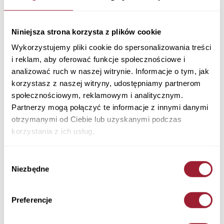
Kurtka pikowana męska zielona 40304-002
KHAKI
Materiał: Tkanina Główna: 100% Poliamid, Podszewka: 100% Poliamid,
Niniejsza strona korzysta z plików cookie
Wypełnienie: 100% Poliester
Wykorzystujemy pliki cookie do spersonalizowania treści
Kolor: KHAKI
i reklam, aby oferować funkcje społecznościowe i
40304-002 KHAKI
analizować ruch w naszej witrynie. Informacje o tym, jak
379,90 PLN
korzystasz z naszej witryny, udostępniamy partnerom
społecznościowym, reklamowym i analitycznym.
+ Zapytaj o rozmiar
Partnerzy mogą połączyć te informacje z innymi danymi
Kolory
otrzymanymi od Ciebie lub uzyskanymi podczas
korzystania z ich usług.
Wybór
Niezbędne
zgody
Preferencje
Rozmiar
Ilość