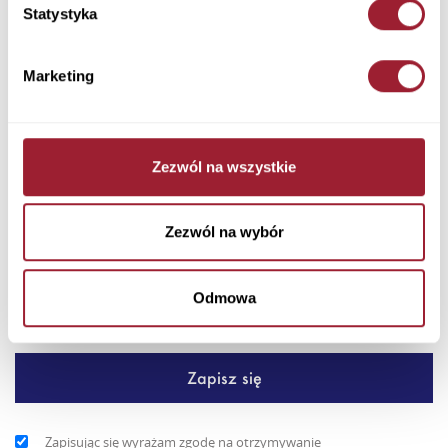
Statystyka
Dodaj do koszyka
Marketing
Postaw na codzienny komfort – męska kurtka pikowana Cross
Jeans w kolorze khaki to praktyczny wybór na chłodniejsze
dni....
Zezwól na wszystkie
+ Więcej
Zezwól na wybór
Newsletter
Odmowa
Zapisując się wyrażam zgodę na otrzymywanie