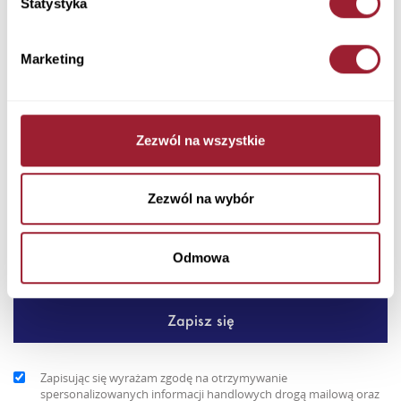
Statystyka
Dodaj do koszyka
Marketing
Postaw na praktyczny styl – męska kamizelka pikowana Cross
Jeans w kolorze szarym z czarnymi wstawkami to idealne
uzupeł...
Zezwól na wszystkie
+ Więcej
Newsletter
Zezwól na wybór
Odmowa
Zapisując się wyrażam zgodę na otrzymywanie
spersonalizowanych informacji handlowych drogą mailową oraz