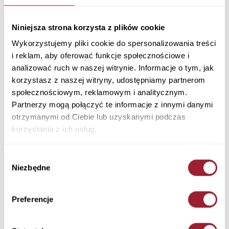
Kamizelka męska szara 40299-019 GREY
Materiał: Tkanina Główna: 100% Poliester, Podszewka: 100% Poliester,
Niniejsza strona korzysta z plików cookie
Wypełnienie: 100% Poliester
Kolor: GREY
Wykorzystujemy pliki cookie do spersonalizowania treści
40299-019 GREY
i reklam, aby oferować funkcje społecznościowe i
329,90 PLN
analizować ruch w naszej witrynie. Informacje o tym, jak
korzystasz z naszej witryny, udostępniamy partnerom
społecznościowym, reklamowym i analitycznym.
+ Zapytaj o rozmiar
Partnerzy mogą połączyć te informacje z innymi danymi
Kolory
otrzymanymi od Ciebie lub uzyskanymi podczas
korzystania z ich usług.
Wybór
Niezbędne
zgody
Rozmiar
Ilość
Preferencje