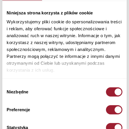
Kurtka męska brązowa 40295-025 BROWN
Materiał: Tkanina Główna: 53% Poliester 36% Bawełna 11% Poliamid,
Niniejsza strona korzysta z plików cookie
Podszewka: 100% Poliester
Wykorzystujemy pliki cookie do spersonalizowania treści
Kolor: BROWN
i reklam, aby oferować funkcje społecznościowe i
40295-025 BROWN
analizować ruch w naszej witrynie. Informacje o tym, jak
229,90 PLN
korzystasz z naszej witryny, udostępniamy partnerom
społecznościowym, reklamowym i analitycznym.
+ Zapytaj o rozmiar
Partnerzy mogą połączyć te informacje z innymi danymi
Kolory
otrzymanymi od Ciebie lub uzyskanymi podczas
korzystania z ich usług.
Wybór
Niezbędne
zgody
Preferencje
Rozmiar
Ilość
Statystyka