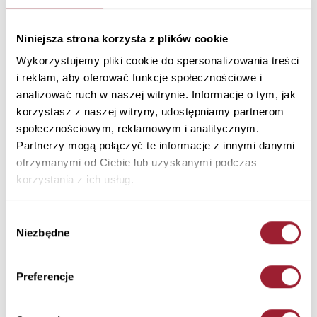
Kurtka skórzana męska czarna 40273-020
BLACK
Niniejsza strona korzysta z plików cookie
Materiał: Tkanina Główna: 55% Poliuretan 45% Bawełna, Podszewka: 100%
Poliester
Wykorzystujemy pliki cookie do spersonalizowania treści
Kolor: BLACK
i reklam, aby oferować funkcje społecznościowe i
40273-020 BLACK
analizować ruch w naszej witrynie. Informacje o tym, jak
399,90 PLN
korzystasz z naszej witryny, udostępniamy partnerom
społecznościowym, reklamowym i analitycznym.
+ Zapytaj o rozmiar
Partnerzy mogą połączyć te informacje z innymi danymi
otrzymanymi od Ciebie lub uzyskanymi podczas
Kolory
korzystania z ich usług.
Wybór
Niezbędne
zgody
Preferencje
Rozmiar
Ilość