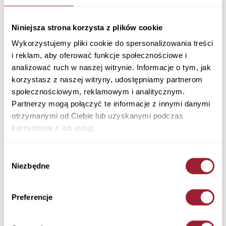
Kurtka bomberka męska granatowa 40243-001
NAVY
Niniejsza strona korzysta z plików cookie
Materiał: Materia zewnętrzny: 100% Nylon, podszewka: 100% Poliester,
wypełnienie: 100% Poliester
Wykorzystujemy pliki cookie do spersonalizowania treści
Kolor: NAVY
i reklam, aby oferować funkcje społecznościowe i
40243-001 NAVY
analizować ruch w naszej witrynie. Informacje o tym, jak
289,90 PLN
korzystasz z naszej witryny, udostępniamy partnerom
społecznościowym, reklamowym i analitycznym.
+ Zapytaj o rozmiar
Partnerzy mogą połączyć te informacje z innymi danymi
otrzymanymi od Ciebie lub uzyskanymi podczas
Kolory
korzystania z ich usług.
Wybór
Niezbędne
zgody
Preferencje
Rozmiar
Ilość