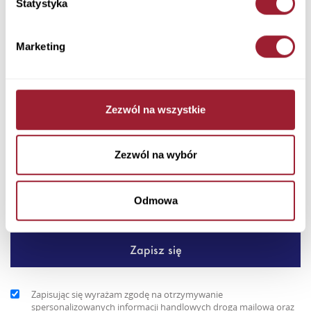
Statystyka
Dodaj do koszyka
Marketing
Ta pikowana, lekko ocieplana kurtka marki Cross Jeans jest
koloru granatowego. Prosty, lekko dopasowany krój. Dół kurtki...
Zezwól na wszystkie
+ Więcej
Newsletter
Zezwól na wybór
Odmowa
Zapisując się wyrażam zgodę na otrzymywanie
spersonalizowanych informacji handlowych drogą mailową oraz