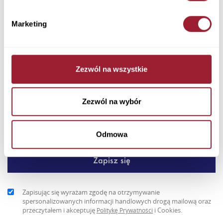
Dodaj do koszyka
Marketing
Nowoczesna klasyka w codziennym wydaniu – longsleeve męski
Cross Jeans o odcieniu niebiesko-zielonym to idealny wybór dl...
+ Więcej
Zezwól na wszystkie
Newsletter
Zezwól na wybór
Odmowa
Zapisując się wyrażam zgodę na otrzymywanie
spersonalizowanych informacji handlowych drogą mailową oraz
przeczytałem i akceptuję
i Cookies.
Politykę Prywatności