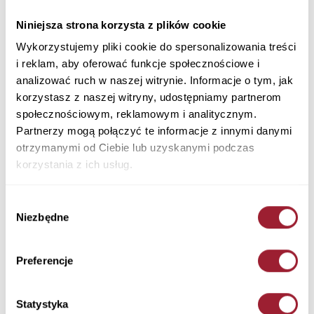
Longsleeve męski niebieski 16034-462 PETROL
Niniejsza strona korzysta z plików cookie
Materiał: 100% Bawełna
Kolor: PETROL
Wykorzystujemy pliki cookie do spersonalizowania treści
16034-462 PETROL
i reklam, aby oferować funkcje społecznościowe i
89,90 PLN
analizować ruch w naszej witrynie. Informacje o tym, jak
korzystasz z naszej witryny, udostępniamy partnerom
społecznościowym, reklamowym i analitycznym.
+ Zapytaj o rozmiar
Partnerzy mogą połączyć te informacje z innymi danymi
Kolory
otrzymanymi od Ciebie lub uzyskanymi podczas
korzystania z ich usług.
Wybór
Niezbędne
zgody
Rozmiar
Ilość
Preferencje
Statystyka