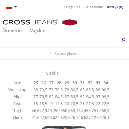
Zaloguj się
Załóż konto
Koszyk
(0)
Damskie
Męskie
Jeansy damskie
Jeansy męskie
/
Strona główna
Spodnie damskie
Spodnie męskie
Odzież damska
Odzież męska
Giselle
Size
25
26
27
28
29
30
31
32
33
34
Obuwie damskie
Obuwie męskie
Waist top
68
70,5
73
75,5
78
80,5
83
85,5
88
90,5
Basic damski
Basic męski
Hip
77
79,5
82
84,5
87
89,5
92
94,5
97
99,5
Rise
18
18,5
19
19,5
20
20,5
21
21,5
22
22,5
Komplety damskie
Premium Line
Thigh
46,6
47,9
49,2
50,5
50,5
53,1
54,4
55,7
57,0
58,3
Hem
21,6
22,6
23,6
24,6
25,6
26,1
26,6
27,1
27,6
28,1