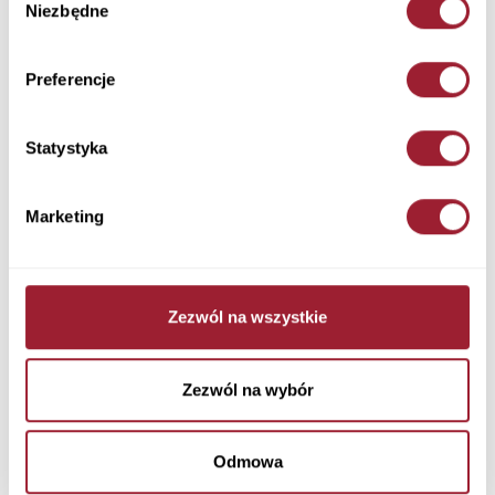
Niezbędne
zgody
Newsletter
Preferencje
Statystyka
Marketing
Zapisując się wyrażam zgodę na otrzymywanie
spersonalizowanych informacji handlowych drogą mailową oraz
przeczytałem i akceptuję
i Cookies.
Politykę Prywatności
Zezwól na wszystkie
Zezwól na wybór
Cross Jeans
Odmowa
Regulaminy sklepu online