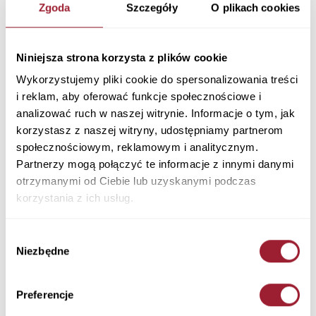
Jeansy damskie niebieskie New Mom N 437-
Zgoda
Szczegóły
O plikach cookies
008
Materiał: 99% Bawełna 1% Elastan
Kolor: DARK MID BLUE
Niniejsza strona korzysta z plików cookie
N 437-008
Wykorzystujemy pliki cookie do spersonalizowania treści
289,90 PLN
i reklam, aby oferować funkcje społecznościowe i
analizować ruch w naszej witrynie. Informacje o tym, jak
+ Zapytaj o rozmiar
korzystasz z naszej witryny, udostępniamy partnerom
społecznościowym, reklamowym i analitycznym.
Kolory
Partnerzy mogą połączyć te informacje z innymi danymi
otrzymanymi od Ciebie lub uzyskanymi podczas
korzystania z ich usług.
Wybór
Niezbędne
zgody
Rozmiar
Długość
Preferencje
Ilość