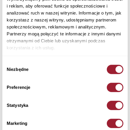
Bluza męska dwukolorowa 25311-415
i reklam, aby oferować funkcje społecznościowe i
VINTAGE RED
analizować ruch w naszej witrynie. Informacje o tym, jak
Materiał: 65% Bawełna 35% Poliester
korzystasz z naszej witryny, udostępniamy partnerom
25311-415
społecznościowym, reklamowym i analitycznym.
179,90 PLN
Partnerzy mogą połączyć te informacje z innymi danymi
otrzymanymi od Ciebie lub uzyskanymi podczas
+ Zapytaj o rozmiar
korzystania z ich usług.
Rozmiar
Ilość
Wybór
Niezbędne
zgody
Preferencje
Dodaj do koszyka
Statystyka
Ta męska bluza w biało-czerwonym kolorze została uszyta z
wygodnego materiału. Model 25311 to luźny krój,
charakteryzuje...
Marketing
+ Więcej