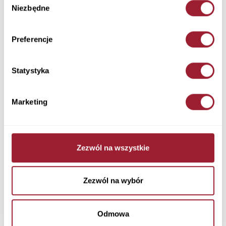
T-shirt damski żółty z
T-shirt damski beżowy 55883-
Niezbędne
zgody
nadrukiem 55919-011 LIGHT
009 BEIGE
YELLOW
89,90 PLN
89,90 PLN
Preferencje
Statystyka
Bluzka damska czarna z
T-shirt damski granatowy z
Marketing
kwiatowymi wzorami 75344-
aplikacją 55577-001
020 BLACK
89,90 PLN
79,90 PLN
Zezwól na wszystkie
Zezwól na wybór
Odmowa