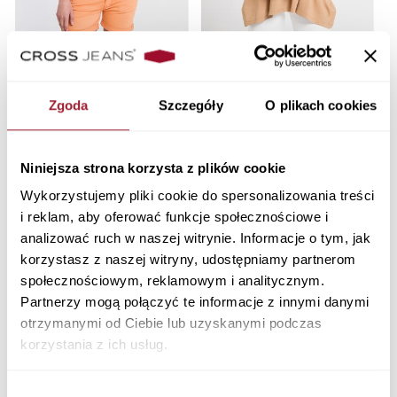
T-shirt damski biały z
T-shirt damski brązowy
nadrukiem 55937-008 WHITE
OVERSIZE 55925-082 TOBACCO
BROWN
Zgoda
Szczegóły
O plikach cookies
79,90 PLN
99,90 PLN
Niniejsza strona korzysta z plików cookie
Wykorzystujemy pliki cookie do spersonalizowania treści
i reklam, aby oferować funkcje społecznościowe i
analizować ruch w naszej witrynie. Informacje o tym, jak
korzystasz z naszej witryny, udostępniamy partnerom
społecznościowym, reklamowym i analitycznym.
Partnerzy mogą połączyć te informacje z innymi danymi
otrzymanymi od Ciebie lub uzyskanymi podczas
korzystania z ich usług.
Wybór