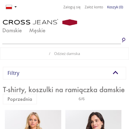
Zaloguj się
Załóż konto
Koszyk
(0)
Damskie
Męskie
Jeansy damskie
Jeansy męskie
/
Odzież damska
Spodnie damskie
Spodnie męskie
Odzież damska
Odzież męska
Filtry
Obuwie damskie
Obuwie męskie
T-shirty, koszulki na ramiączka damskie
Basic damski
Basic męski
Poprzednia
6/6
Komplety damskie
Premium Line