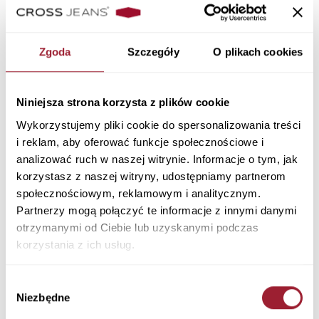
T-shirt damski czarny 56172-
T-shirt damski biały w paski
020 BLACK
56165-008 WHITE
Zgoda
Szczegóły
O plikach cookies
99,90 PLN
89,90 PLN
Niniejsza strona korzysta z plików cookie
Wykorzystujemy pliki cookie do spersonalizowania treści
i reklam, aby oferować funkcje społecznościowe i
analizować ruch w naszej witrynie. Informacje o tym, jak
korzystasz z naszej witryny, udostępniamy partnerom
społecznościowym, reklamowym i analitycznym.
Partnerzy mogą połączyć te informacje z innymi danymi
otrzymanymi od Ciebie lub uzyskanymi podczas
korzystania z ich usług.
T-shirt damski biały 56172-008
T-shirt damski ecru z
Wybór
WHITE
nadrukiem 56151-028 ECRU
Niezbędne
zgody
99,90 PLN
89,90 PLN