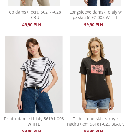
Top damski ecru 56214-028
Longsleeve damski biały w
ECRU
paski 56192-008 WHITE
49,90 PLN
99,90 PLN
T-shirt damski biały 56191-008
T-shirt damski czarny z
WHITE
nadrukiem 56181-020 BLACK
99,90 PLN
89,90 PLN