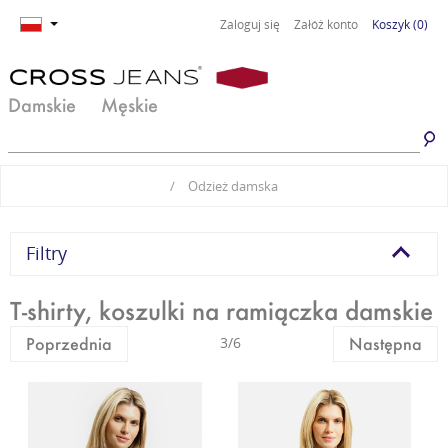
Zaloguj się
Załóż konto
Koszyk
(0)
Damskie
Męskie
Jeansy damskie
Jeansy męskie
/
Odzież damska
Spodnie damskie
Spodnie męskie
Odzież damska
Odzież męska
Filtry
Obuwie damskie
Obuwie męskie
T-shirty, koszulki na ramiączka damskie
Basic damski
Basic męski
Poprzednia
3/6
Następna
Komplety damskie
Premium Line