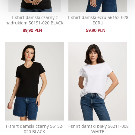
T-shirt damski czarny z
T-shirt damski ecru 56152-028
nadrukiem 56151-020 BLACK
ECRU
89,90 PLN
59,90 PLN
T-shirt damski czarny 56152-
T-shirt damski biały 56211-008
020 BLACK
WHITE