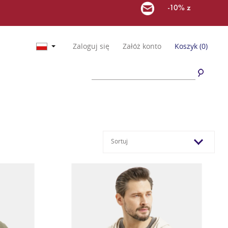
-10% z
Zaloguj się
Załóż konto
Koszyk
(0)
Sortuj