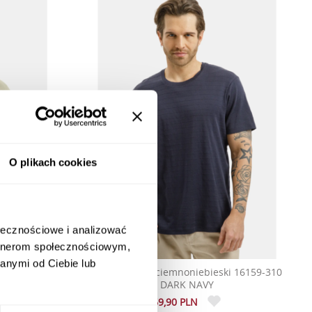
O plikach cookies
ołecznościowe i analizować
artnerom społecznościowym,
anymi od Ciebie lub
 LIGHT KHAKI
T-shirt męski ciemnoniebieski 16159-310
DARK NAVY
69,90 PLN