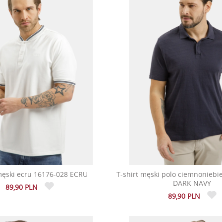
męski ecru 16176-028 ECRU
T-shirt męski polo ciemnoniebi
DARK NAVY
89,90 PLN
89,90 PLN