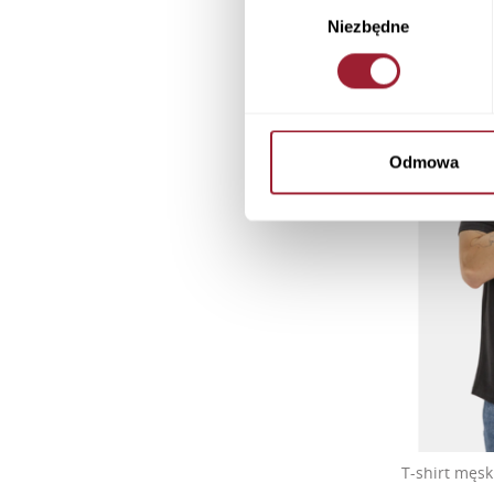
Wybór
Niezbędne
zgody
Odmowa
T-shirt męsk