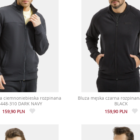
a ciemnoniebieska rozpinana
Bluza męska czarna rozpinan
5448-310 DARK NAVY
BLACK
159,90 PLN
159,90 PLN