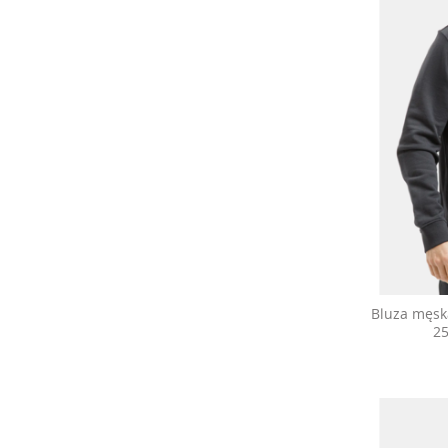
Bluza męsk
2