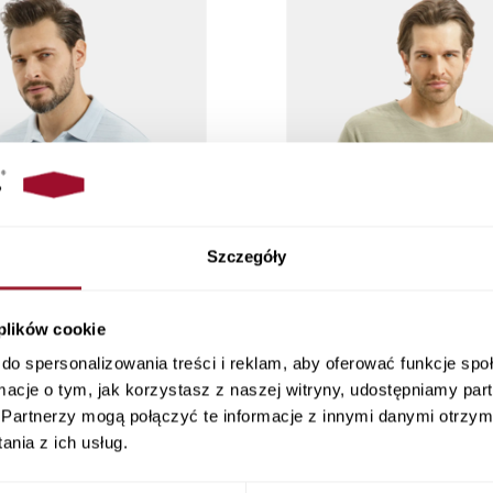
Szczegóły
 plików cookie
do spersonalizowania treści i reklam, aby oferować funkcje sp
ormacje o tym, jak korzystasz z naszej witryny, udostępniamy p
Partnerzy mogą połączyć te informacje z innymi danymi otrzym
i polo jasnoniebieski 16177-071
T-shirt męski khaki 16159-003
nia z ich usług.
LIGHT BLUE
69,90 PLN
89,90 PLN