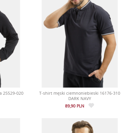
a 25529-020
T-shirt męski ciemnoniebieski 16176-310
DARK NAVY
89,90 PLN