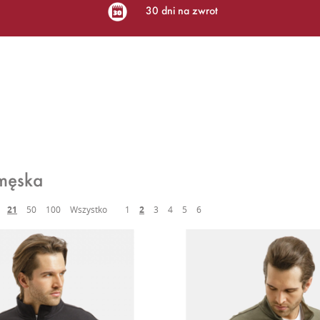
30 dni na zwrot
męska
21
50
100
Wszystko
1
2
3
4
5
6