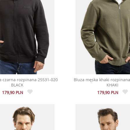
a czarna rozpinana 25531-020
Bluza męska khaki rozpinan
BLACK
KHAKI
179,90 PLN
179,90 PLN