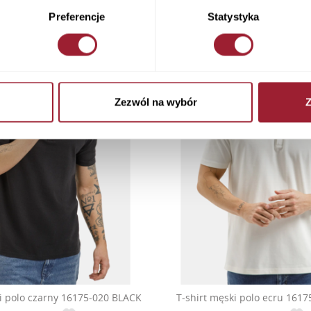
Preferencje
Statystyka
Zezwól na wybór
Z
i polo czarny 16175-020 BLACK
T-shirt męski polo ecru 161