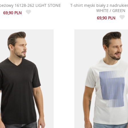
i beżowy 16128-262 LIGHT STONE
T-shirt męski biały z nadruki
WHITE / GREEN
69,90 PLN
69,90 PLN