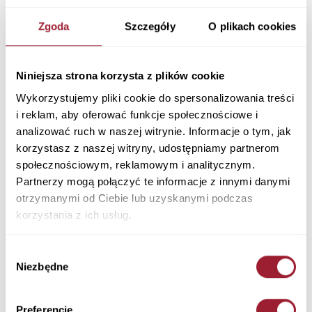
Zgoda
Szczegóły
O plikach cookies
Niniejsza strona korzysta z plików cookie
Wykorzystujemy pliki cookie do spersonalizowania treści
i reklam, aby oferować funkcje społecznościowe i
analizować ruch w naszej witrynie. Informacje o tym, jak
korzystasz z naszej witryny, udostępniamy partnerom
społecznościowym, reklamowym i analitycznym.
Partnerzy mogą połączyć te informacje z innymi danymi
otrzymanymi od Ciebie lub uzyskanymi podczas
Jeansy męskie niebieskie
Jeansy męskie czarne Antonio
Relaxed Antonio E 161-310
E 161-032
korzystania z ich usług.
329,90 PLN
289,90 PLN
Wybór
Niezbędne
Newsletter
zgody
Preferencje