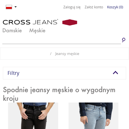
Zaloguj się
Załóż konto
Koszyk
(0)
Damskie
Męskie
Jeansy damskie
Jeansy męskie
/
Jeansy męskie
Spodnie damskie
Spodnie męskie
Odzież damska
Odzież męska
Filtry
Obuwie damskie
Obuwie męskie
Spodnie jeansy męskie o wygodnym
kroju
Basic damski
Basic męski
Komplety damskie
Premium Line