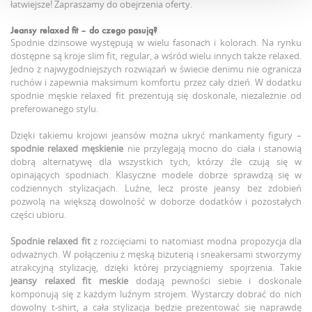
łatwiejsze! Zapraszamy do obejrzenia oferty.
Jeansy relaxed fit
– do czego pasują?
Spodnie dżinsowe występują w wielu fasonach i kolorach. Na rynku
dostępne są kroje slim fit, regular, a wśród wielu innych także relaxed.
Jedno z najwygodniejszych rozwiązań w świecie denimu nie ogranicza
ruchów i zapewnia maksimum komfortu przez cały dzień. W dodatku
spodnie męskie relaxed fit prezentują się doskonale, niezależnie od
preferowanego stylu.
Dzięki takiemu krojowi jeansów można ukryć mankamenty figury –
spodnie relaxed męskienie
nie przylegają mocno do ciała i stanowią
dobrą alternatywę dla wszystkich tych, którzy źle czują się w
opinających spodniach. Klasyczne modele dobrze sprawdzą się w
codziennych stylizacjach. Luźne, lecz proste jeansy bez zdobień
pozwolą na większą dowolność w doborze dodatków i pozostałych
części ubioru.
Spodnie relaxed fit
z rozcięciami to natomiast modna propozycja dla
odważnych. W połączeniu z męską biżuterią i sneakersami stworzymy
atrakcyjną stylizację, dzięki której przyciągniemy spojrzenia. Takie
jeansy relaxed fit meskie
dodają pewności siebie i doskonale
komponują się z każdym luźnym strojem. Wystarczy dobrać do nich
dowolny t-shirt, a cała stylizacja będzie prezentować się naprawdę