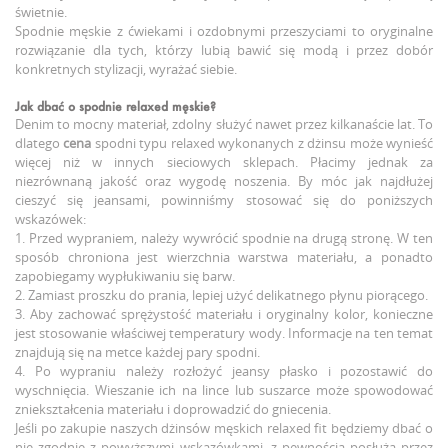
świetnie.
Spodnie męskie z ćwiekami i ozdobnymi przeszyciami to oryginalne
rozwiązanie dla tych, którzy lubią bawić się modą i przez dobór
konkretnych stylizacji, wyrażać siebie.
Jak dbać o spodnie relaxed męskie?
Denim to mocny materiał, zdolny służyć nawet przez kilkanaście lat. To
dlatego
cena
spodni typu relaxed wykonanych z dżinsu może wynieść
więcej niż w innych sieciowych sklepach. Płacimy jednak za
niezrównaną jakość oraz wygodę noszenia. By móc jak najdłużej
cieszyć się jeansami, powinniśmy stosować się do poniższych
wskazówek:
1. Przed wypraniem, należy wywrócić spodnie na drugą stronę. W ten
sposób chroniona jest wierzchnia warstwa materiału, a ponadto
zapobiegamy wypłukiwaniu się barw.
2. Zamiast proszku do prania, lepiej użyć delikatnego płynu piorącego.
3. Aby zachować sprężystość materiału i oryginalny kolor, konieczne
jest stosowanie właściwej temperatury wody. Informacje na ten temat
znajdują się na metce każdej pary spodni.
4. Po wypraniu należy rozłożyć jeansy płasko i pozostawić do
wyschnięcia. Wieszanie ich na lince lub suszarce może spowodować
zniekształcenia materiału i doprowadzić do gniecenia.
Jeśli po zakupie naszych dżinsów męskich relaxed fit będziemy dbać o
nie zgodnie z powyższymi wskazówkami, z pewnością posłużą przez