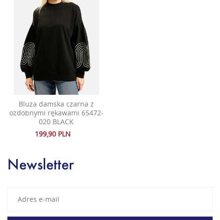
Bluza damska czarna z
ozdobnymi rękawami 65472-
020 BLACK
199,90 PLN
Newsletter