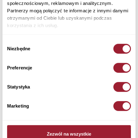
519,90 PLN
289,90 PLN
społecznościowym, reklamowym i analitycznym.
Partnerzy mogą połączyć te informacje z innymi danymi
otrzymanymi od Ciebie lub uzyskanymi podczas
korzystania z ich usług.
Wybór
Kamizelka damska czarna
Kamizelka damska beżowa
Niezbędne
90036-020 BLACK
90036-009 BEIGE
zgody
259,90 PLN
259,90 PLN
Preferencje
Statystyka
Marketing
Zezwól na wszystkie