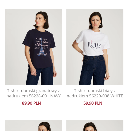
T-shirt damski granatowy z
T-shirt damski biały z
nadrukiem 56228-001 NAVY
nadrukiem 56229-008 WHITE
89,90 PLN
59,90 PLN