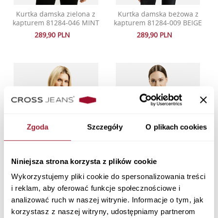
Kurtka damska zielona z
Kurtka damska beżowa z
kapturem 81284-046 MINT
kapturem 81284-009 BEIGE
289,90 PLN
289,90 PLN
Zgoda
Szczegóły
O plikach cookies
Niniejsza strona korzysta z plików cookie
Wykorzystujemy pliki cookie do spersonalizowania treści
i reklam, aby oferować funkcje społecznościowe i
Kurtka damska zimowa zielona
Kurtka damska jasnoróżowa z
analizować ruch w naszej witrynie. Informacje o tym, jak
81285-027 GREEN
kapturem 81284-301 ROSE
korzystasz z naszej witryny, udostępniamy partnerom