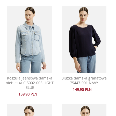
Koszula jeansowa damska
Bluzka damska granatowa
niebieska C 5002-005 LIGHT
75447-001 NAVY
BLUE
149,90 PLN
159,90 PLN