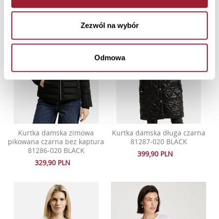
Zezwól na wybór
Odmowa
Kurtka damska zimowa
Kurtka damska długa czarna
pikowana czarna bez kaptura
81287-020 BLACK
81286-020 BLACK
399,90 PLN
329,90 PLN