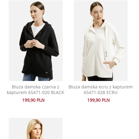
Bluza damska czarna z
Bluza damska ecru z kapturem
kapturem 65471-020 BLACK
65471-028 ECRU
199,90 PLN
199,90 PLN