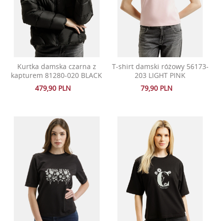
Kurtka damska czarna z
T-shirt damski różowy 56173-
kapturem 81280-020 BLACK
203 LIGHT PINK
479,90 PLN
79,90 PLN