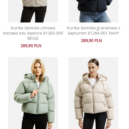
Kurtka damska zimowa
Kurtka damska granatowa z
beżowa bez kaptura 81283-009
kapturem 81284-001 NAVY
BEIGE
289,90 PLN
289,90 PLN