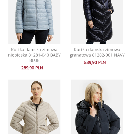
Kurtka damska zimowa
Kurtka damska zimowa
niebieska 81281-040 BABY
granatowa 81282-001 NAVY
BLUE
539,90 PLN
289,90 PLN