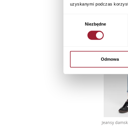
uzyskanymi podczas korzysta
Wybór
Niezbędne
zgody
Odmowa
Jeansy damski