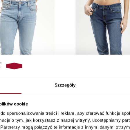
Szczegóły
 plików cookie
jasnoniebieskie Slim Fit Blake E
Jeansy damskie ciemnoniebies
do spersonalizowania treści i reklam, aby oferować funkcje sp
185-183
Rose N 487-077
ormacje o tym, jak korzystasz z naszej witryny, udostępniamy p
329,90 PLN
289,90 PLN
Partnerzy mogą połączyć te informacje z innymi danymi otrzym