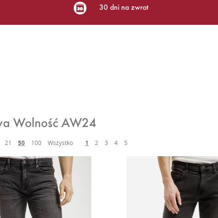
30 dni na zwrot
wa Wolność AW24
21
50
100
Wszystko
1
2
3
4
5