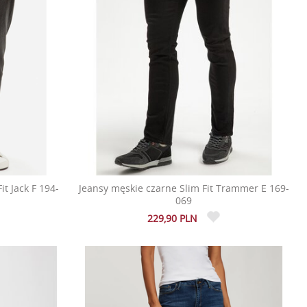
t Jack F 194-
Jeansy męskie czarne Slim Fit Trammer E 169-
069
229,90 PLN