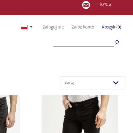
-10% z
Zaloguj się
Załóż konto
Koszyk
(0)
Sortuj