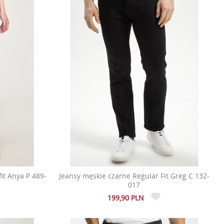
fit Anya P 489-
Jeansy męskie czarne Regular Fit Greg C 132-
017
199,90 PLN