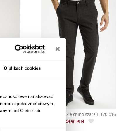
O plikach cookies
ołecznościowe i analizować
artnerom społecznościowym,
anymi od Ciebie lub
eskie Super
Spodnie męskie chino szare E 120-016
-007
249,90 PLN