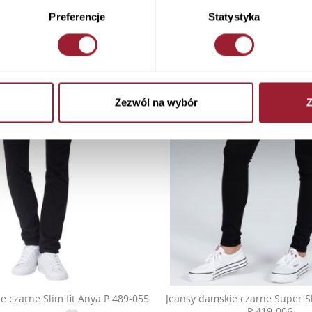
Preferencje
Statystyka
Zezwól na wybór
Z
e czarne Slim fit Anya P 489-055
Jeansy damskie czarne Super Sk
P 419-006