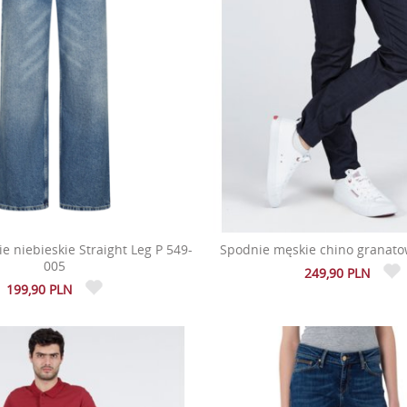
e niebieskie Straight Leg P 549-
Spodnie męskie chino granato
005
249,90 PLN
199,90 PLN