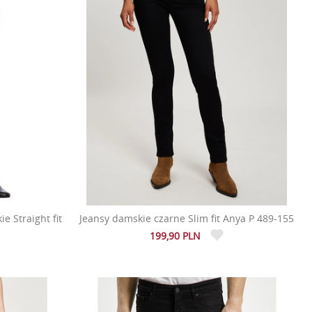
e Straight fit
Jeansy damskie czarne Slim fit Anya P 489-155
199,90 PLN