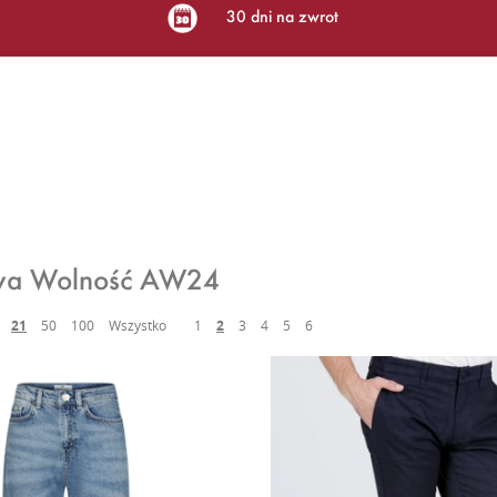
30 dni na zwrot
wa Wolność AW24
21
50
100
Wszystko
1
2
3
4
5
6