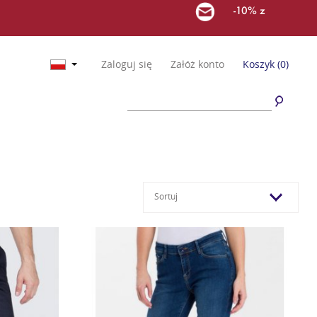
-10% z
Zaloguj się
Załóż konto
Koszyk
(0)
Sortuj