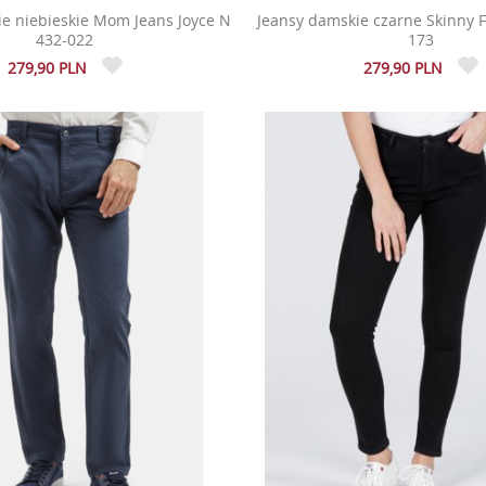
e niebieskie Mom Jeans Joyce N
Jeansy damskie czarne Skinny F
432-022
173
279,90 PLN
279,90 PLN